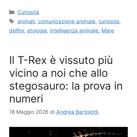
Categorie
Curiosità
Tag
animali
,
comunicazione animale
,
curiosita
,
delfini
,
etologia
,
intelligenza animale
,
Mare
Il T-Rex è vissuto più
vicino a noi che allo
stegosauro: la prova in
numeri
18 Maggio 2026
di
Andrea Bertolotti