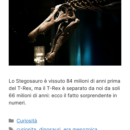
Lo Stegosauro è vissuto 84 milioni di anni prima
del T-Rex, ma il T-Rex è separato da noi da soli
66 milioni di anni: ecco il fatto sorprendente in
numeri.
Categorie
Curiosità
Tag
curiosita
,
dinosauri
,
era mesozoica
,