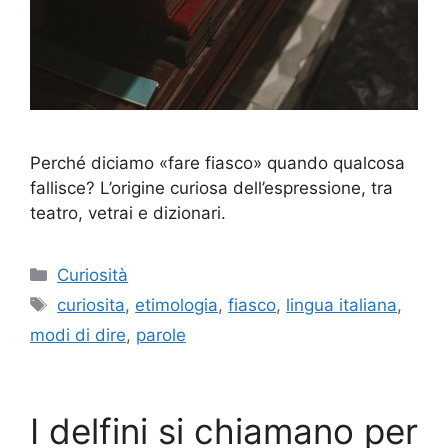
Perché diciamo «fare fiasco» quando qualcosa
fallisce? L’origine curiosa dell’espressione, tra
teatro, vetrai e dizionari.
Categorie
Curiosità
Tag
curiosita
,
etimologia
,
fiasco
,
lingua italiana
,
modi di dire
,
parole
I delfini si chiamano per