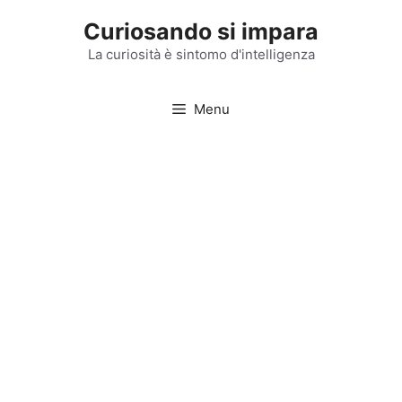
Vai
Curiosando si impara
al
contenuto
La curiosità è sintomo d'intelligenza
Menu