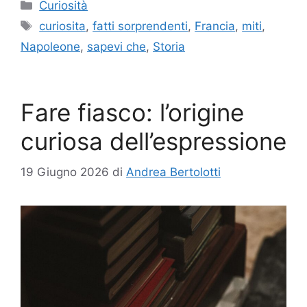
Categorie
Curiosità
Tag
curiosita
,
fatti sorprendenti
,
Francia
,
miti
,
Napoleone
,
sapevi che
,
Storia
Fare fiasco: l’origine
curiosa dell’espressione
19 Giugno 2026
di
Andrea Bertolotti