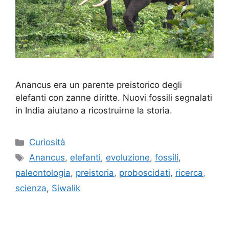
Anancus era un parente preistorico degli
elefanti con zanne diritte. Nuovi fossili segnalati
in India aiutano a ricostruirne la storia.
Categorie
Curiosità
Tag
Anancus
,
elefanti
,
evoluzione
,
fossili
,
paleontologia
,
preistoria
,
proboscidati
,
ricerca
,
scienza
,
Siwalik