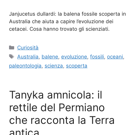
Janjucetus dullardi: la balena fossile scoperta in
Australia che aiuta a capire l’evoluzione dei
cetacei. Cosa hanno trovato gli scienziati.
Categorie
Curiosità
Tag
Australia
,
balene
,
evoluzione
,
fossili
,
oceani
,
paleontologia
,
scienza
,
scoperta
Tanyka amnicola: il
rettile del Permiano
che racconta la Terra
antica