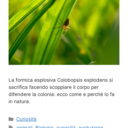
La formica esplosiva Colobopsis explodens si
sacrifica facendo scoppiare il corpo per
difendere la colonia: ecco come e perché lo fa
in natura.
Categorie
Curiosità
Tag
animali
,
Biologia
,
curiosità
,
evoluzione
,