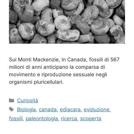
Sui Monti Mackenzie, in Canada, fossili di 567
milioni di anni anticipano la comparsa di
movimento e riproduzione sessuale negli
organismi pluricellulari.
Categorie
Curiosità
Tag
Biologia
,
canada
,
ediacara
,
evoluzione
,
fossili
,
paleontologia
,
ricerca
,
scoperta