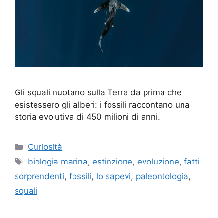
Gli squali nuotano sulla Terra da prima che
esistessero gli alberi: i fossili raccontano una
storia evolutiva di 450 milioni di anni.
Categorie
Curiosità
Tag
biologia marina
,
estinzione
,
evoluzione
,
fatti
sorprendenti
,
fossili
,
lo sapevi
,
paleontologia
,
squali