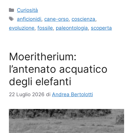
Categorie
Curiosità
Tag
anficionidi
,
cane-orso
,
coscienza
,
evoluzione
,
fossile
,
paleontologia
,
scoperta
Moeritherium:
l’antenato acquatico
degli elefanti
22 Luglio 2026
di
Andrea Bertolotti