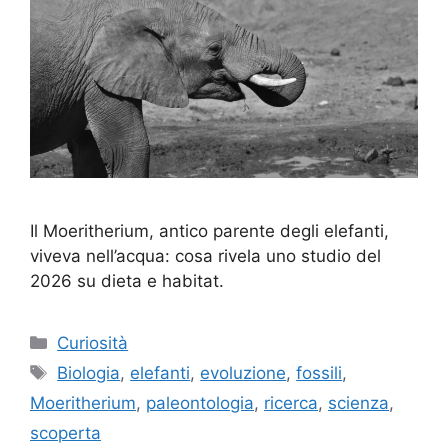
Il Moeritherium, antico parente degli elefanti,
viveva nell’acqua: cosa rivela uno studio del
2026 su dieta e habitat.
Categorie
Curiosità
Tag
Biologia
,
elefanti
,
evoluzione
,
fossili
,
Moeritherium
,
paleontologia
,
ricerca
,
scienza
,
scoperta