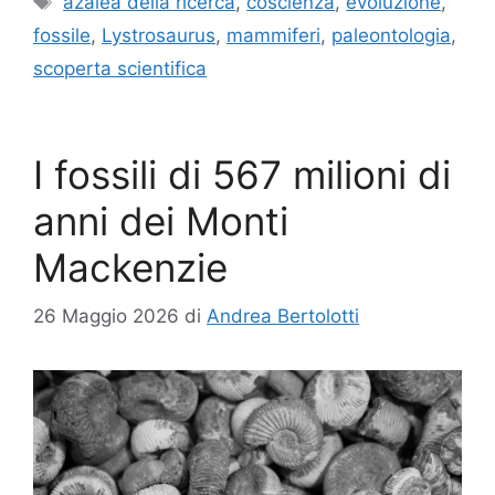
azalea della ricerca
,
coscienza
,
evoluzione
,
fossile
,
Lystrosaurus
,
mammiferi
,
paleontologia
,
scoperta scientifica
I fossili di 567 milioni di
anni dei Monti
Mackenzie
26 Maggio 2026
di
Andrea Bertolotti