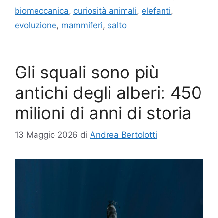
biomeccanica
,
curiosità animali
,
elefanti
,
evoluzione
,
mammiferi
,
salto
Gli squali sono più
antichi degli alberi: 450
milioni di anni di storia
13 Maggio 2026
di
Andrea Bertolotti