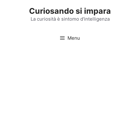
Vai
Curiosando si impara
al
contenuto
La curiosità è sintomo d'intelligenza
Menu