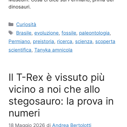
dinosauri.
Categorie
Curiosità
Tag
Brasile
,
evoluzione
,
fossile
,
paleontologia
,
Permiano
,
preistoria
,
ricerca
,
scienza
,
scoperta
scientifica
,
Tanyka amnicola
Il T-Rex è vissuto più
vicino a noi che allo
stegosauro: la prova in
numeri
18 Maggio 2026
di
Andrea Bertolotti