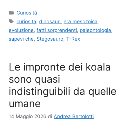
Categorie
Curiosità
Tag
curiosita
,
dinosauri
,
era mesozoica
,
evoluzione
,
fatti sorprendenti
,
paleontologia
,
sapevi che
,
Stegosauro
,
T-Rex
Le impronte dei koala
sono quasi
indistinguibili da quelle
umane
14 Maggio 2026
di
Andrea Bertolotti