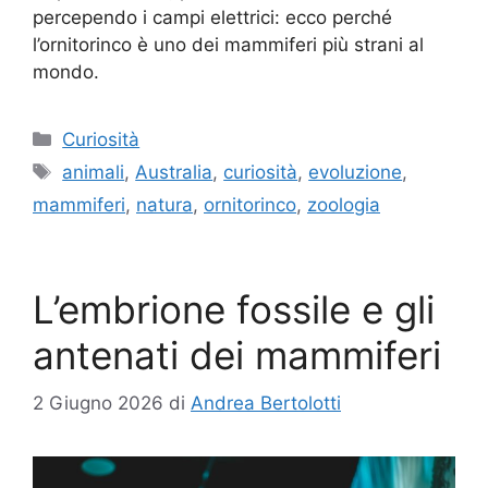
percependo i campi elettrici: ecco perché
l’ornitorinco è uno dei mammiferi più strani al
mondo.
Categorie
Curiosità
Tag
animali
,
Australia
,
curiosità
,
evoluzione
,
mammiferi
,
natura
,
ornitorinco
,
zoologia
L’embrione fossile e gli
antenati dei mammiferi
2 Giugno 2026
di
Andrea Bertolotti