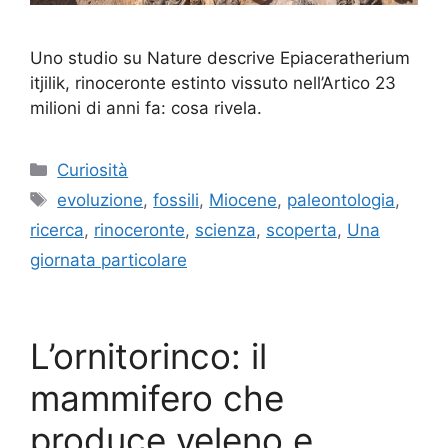
Uno studio su Nature descrive Epiaceratherium
itjilik, rinoceronte estinto vissuto nell’Artico 23
milioni di anni fa: cosa rivela.
Categorie
Curiosità
Tag
evoluzione
,
fossili
,
Miocene
,
paleontologia
,
ricerca
,
rinoceronte
,
scienza
,
scoperta
,
Una
giornata particolare
L’ornitorinco: il
mammifero che
produce veleno e