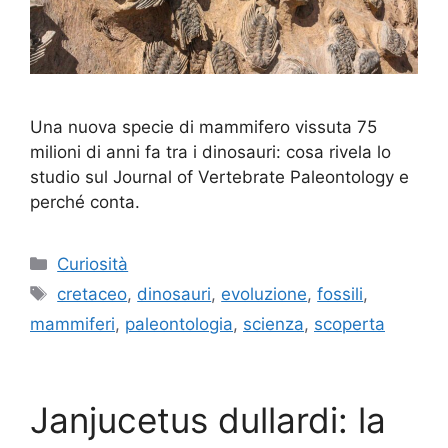
Una nuova specie di mammifero vissuta 75
milioni di anni fa tra i dinosauri: cosa rivela lo
studio sul Journal of Vertebrate Paleontology e
perché conta.
Categorie
Curiosità
Tag
cretaceo
,
dinosauri
,
evoluzione
,
fossili
,
mammiferi
,
paleontologia
,
scienza
,
scoperta
Janjucetus dullardi: la