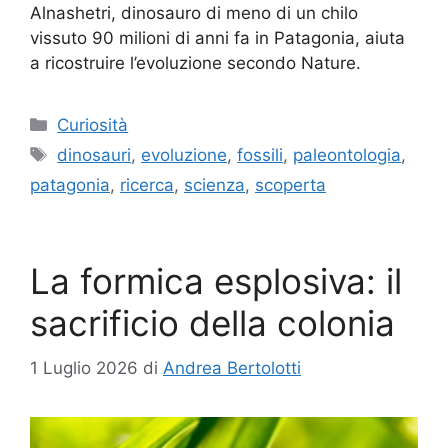
Alnashetri, dinosauro di meno di un chilo
vissuto 90 milioni di anni fa in Patagonia, aiuta
a ricostruire l’evoluzione secondo Nature.
Categorie
Curiosità
Tag
dinosauri
,
evoluzione
,
fossili
,
paleontologia
,
patagonia
,
ricerca
,
scienza
,
scoperta
La formica esplosiva: il
sacrificio della colonia
1 Luglio 2026
di
Andrea Bertolotti