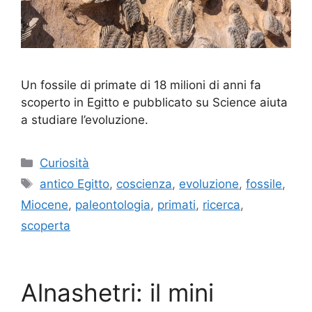
Un fossile di primate di 18 milioni di anni fa
scoperto in Egitto e pubblicato su Science aiuta
a studiare l’evoluzione.
Categorie
Curiosità
Tag
antico Egitto
,
coscienza
,
evoluzione
,
fossile
,
Miocene
,
paleontologia
,
primati
,
ricerca
,
scoperta
Alnashetri: il mini