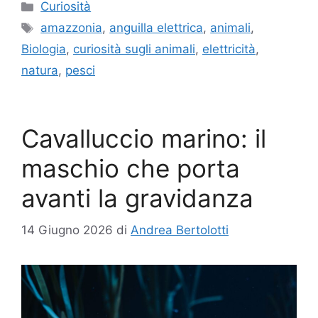
Categorie
Curiosità
Tag
amazzonia
,
anguilla elettrica
,
animali
,
Biologia
,
curiosità sugli animali
,
elettricità
,
natura
,
pesci
Cavalluccio marino: il
maschio che porta
avanti la gravidanza
14 Giugno 2026
di
Andrea Bertolotti