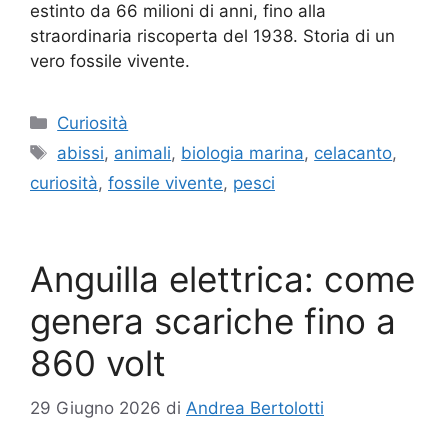
estinto da 66 milioni di anni, fino alla
straordinaria riscoperta del 1938. Storia di un
vero fossile vivente.
Categorie
Curiosità
Tag
abissi
,
animali
,
biologia marina
,
celacanto
,
curiosità
,
fossile vivente
,
pesci
Anguilla elettrica: come
genera scariche fino a
860 volt
29 Giugno 2026
di
Andrea Bertolotti