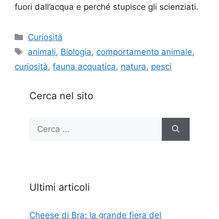
fuori dall’acqua e perché stupisce gli scienziati.
Categorie
Curiosità
Tag
animali
,
Biologia
,
comportamento animale
,
curiosità
,
fauna acquatica
,
natura
,
pesci
Cerca nel sito
Ricerca
per:
Ultimi articoli
Cheese di Bra: la grande fiera del