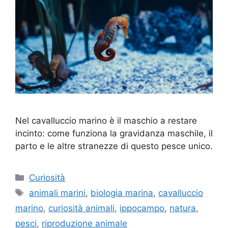
Nel cavalluccio marino è il maschio a restare
incinto: come funziona la gravidanza maschile, il
parto e le altre stranezze di questo pesce unico.
Categorie
Curiosità
Tag
animali marini
,
biologia marina
,
cavalluccio
marino
,
curiosità animali
,
ippocampo
,
natura
,
pesci
,
riproduzione animale