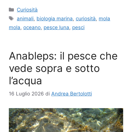
Categorie
Curiosità
Tag
animali
,
biologia marina
,
curiosità
,
mola
mola
,
oceano
,
pesce luna
,
pesci
Anableps: il pesce che
vede sopra e sotto
l’acqua
16 Luglio 2026
di
Andrea Bertolotti