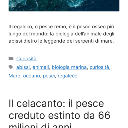
Il regaleco, o pesce remo, è il pesce osseo più
lungo del mondo: la biologia dell’animale degli
abissi dietro le leggende dei serpenti di mare.
Categorie
Curiosità
Tag
abissi
,
animali
,
biologia marina
,
curiosità
,
Mare
,
oceano
,
pesci
,
regaleco
Il celacanto: il pesce
creduto estinto da 66
milioni di anni