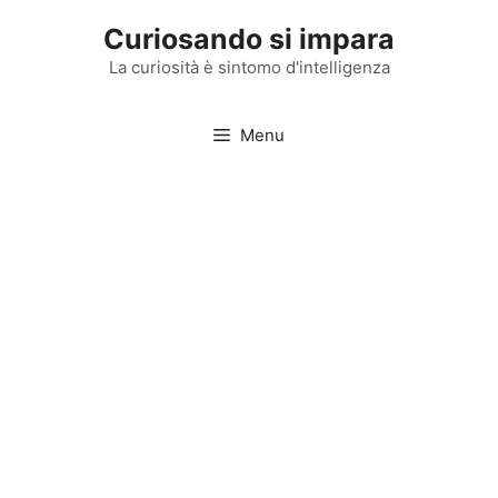
Vai
Curiosando si impara
al
contenuto
La curiosità è sintomo d'intelligenza
Menu