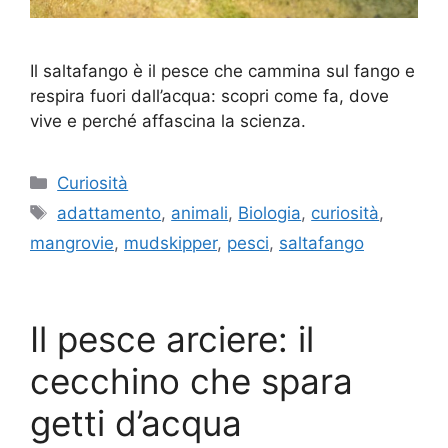
Il saltafango è il pesce che cammina sul fango e
respira fuori dall’acqua: scopri come fa, dove
vive e perché affascina la scienza.
Categorie
Curiosità
Tag
adattamento
,
animali
,
Biologia
,
curiosità
,
mangrovie
,
mudskipper
,
pesci
,
saltafango
Il pesce arciere: il
cecchino che spara
getti d’acqua