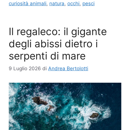
curiosità animali
,
natura
,
occhi
,
pesci
Il regaleco: il gigante
degli abissi dietro i
serpenti di mare
9 Luglio 2026
di
Andrea Bertolotti