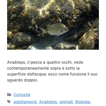
Anableps, il pesce a quattro occhi, vede
contemporaneamente sopra e sotto la
superficie dell’acqua: ecco come funziona il suo
sguardo doppio.
Categorie
Curiosità
Tag
adattamenti
,
Anableps
,
animali
,
Biologia
,