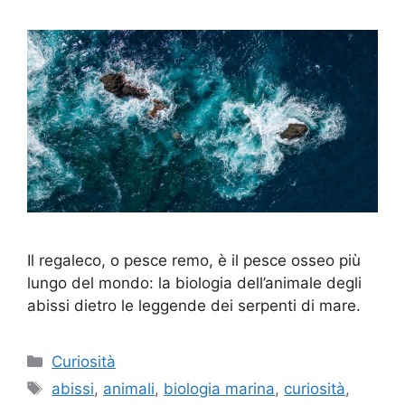
Il regaleco, o pesce remo, è il pesce osseo più
lungo del mondo: la biologia dell’animale degli
abissi dietro le leggende dei serpenti di mare.
Categorie
Curiosità
Tag
abissi
,
animali
,
biologia marina
,
curiosità
,