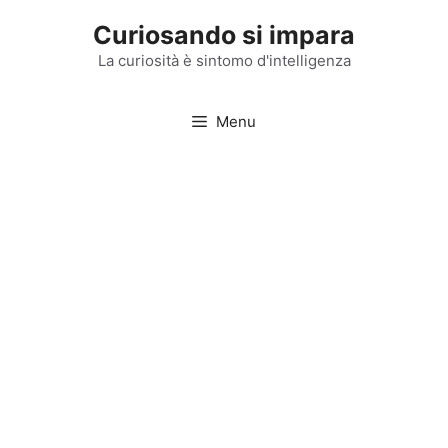
Vai
Curiosando si impara
al
contenuto
La curiosità è sintomo d'intelligenza
Menu