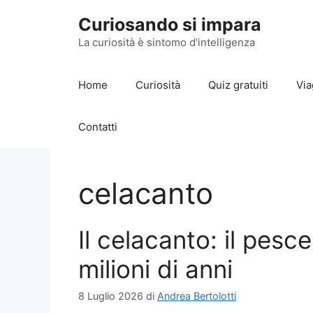
Vai
Curiosando si impara
al
contenuto
La curiosità è sintomo d'intelligenza
Home
Curiosità
Quiz gratuiti
Via
Contatti
celacanto
Il celacanto: il pesc
milioni di anni
8 Luglio 2026
di
Andrea Bertolotti