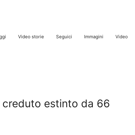
ggi
Video storie
Seguici
Immagini
Video
e creduto estinto da 66