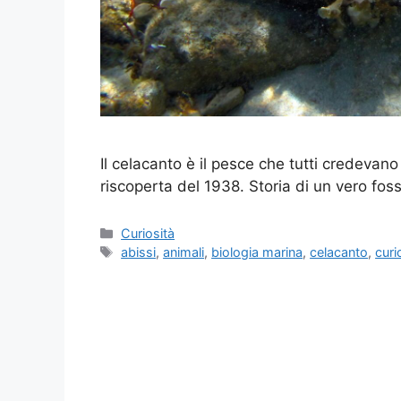
Il celacanto è il pesce che tutti credevano 
riscoperta del 1938. Storia di un vero foss
Categorie
Curiosità
Tag
abissi
,
animali
,
biologia marina
,
celacanto
,
curi