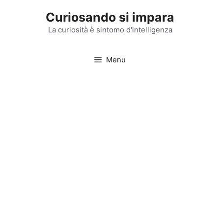
Vai
Curiosando si impara
al
contenuto
La curiosità è sintomo d'intelligenza
Menu