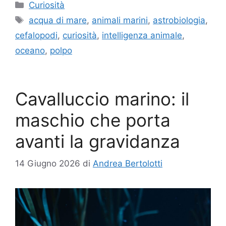
Categorie
Curiosità
Tag
acqua di mare
,
animali marini
,
astrobiologia
,
cefalopodi
,
curiosità
,
intelligenza animale
,
oceano
,
polpo
Cavalluccio marino: il
maschio che porta
avanti la gravidanza
14 Giugno 2026
di
Andrea Bertolotti