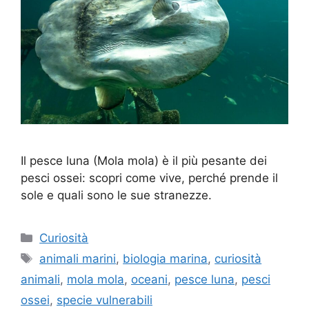
Il pesce luna (Mola mola) è il più pesante dei
pesci ossei: scopri come vive, perché prende il
sole e quali sono le sue stranezze.
Categorie
Curiosità
Tag
animali marini
,
biologia marina
,
curiosità
animali
,
mola mola
,
oceani
,
pesce luna
,
pesci
ossei
,
specie vulnerabili