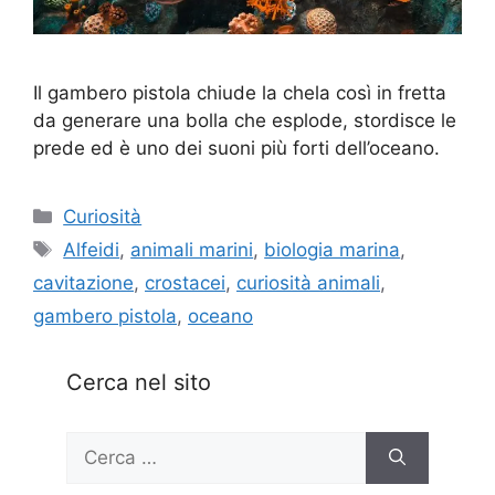
Il gambero pistola chiude la chela così in fretta
da generare una bolla che esplode, stordisce le
prede ed è uno dei suoni più forti dell’oceano.
Categorie
Curiosità
Tag
Alfeidi
,
animali marini
,
biologia marina
,
cavitazione
,
crostacei
,
curiosità animali
,
gambero pistola
,
oceano
Cerca nel sito
Ricerca
per: