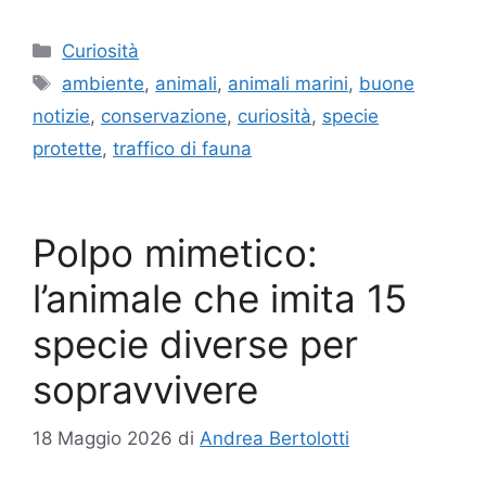
Categorie
Curiosità
Tag
ambiente
,
animali
,
animali marini
,
buone
notizie
,
conservazione
,
curiosità
,
specie
protette
,
traffico di fauna
Polpo mimetico:
l’animale che imita 15
specie diverse per
sopravvivere
18 Maggio 2026
di
Andrea Bertolotti