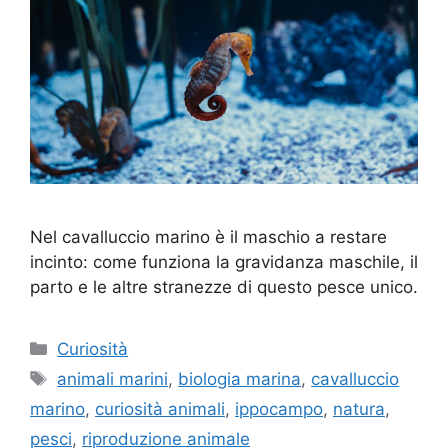
Nel cavalluccio marino è il maschio a restare
incinto: come funziona la gravidanza maschile, il
parto e le altre stranezze di questo pesce unico.
Categorie
Curiosità
Tag
animali marini
,
biologia marina
,
cavalluccio
marino
,
curiosità animali
,
ippocampo
,
natura
,
pesci
,
riproduzione animale