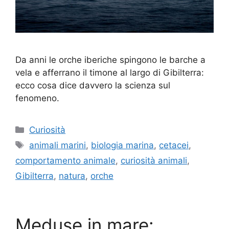
Da anni le orche iberiche spingono le barche a
vela e afferrano il timone al largo di Gibilterra:
ecco cosa dice davvero la scienza sul
fenomeno.
Categorie
Curiosità
Tag
animali marini
,
biologia marina
,
cetacei
,
comportamento animale
,
curiosità animali
,
Gibilterra
,
natura
,
orche
Meduse in mare: