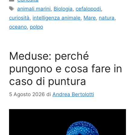
Tag
animali marini
,
Biologia
,
cefalopodi
,
curiosità
,
intelligenza animale
,
Mare
,
natura
,
oceano
,
polpo
Meduse: perché
pungono e cosa fare in
caso di puntura
5 Agosto 2026
di
Andrea Bertolotti