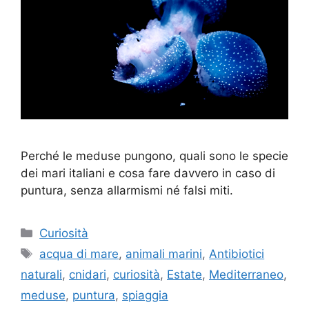
Perché le meduse pungono, quali sono le specie
dei mari italiani e cosa fare davvero in caso di
puntura, senza allarmismi né falsi miti.
Categorie
Curiosità
Tag
acqua di mare
,
animali marini
,
Antibiotici
naturali
,
cnidari
,
curiosità
,
Estate
,
Mediterraneo
,
meduse
,
puntura
,
spiaggia