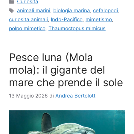
Categorie
Curiosità
Tag
animali marini
,
biologia marina
,
cefalopodi
,
curiosita animali
,
Indo-Pacifico
,
mimetismo
,
polpo mimetico
,
Thaumoctopus mimicus
Pesce luna (Mola
mola): il gigante del
mare che prende il sole
13 Maggio 2026
di
Andrea Bertolotti