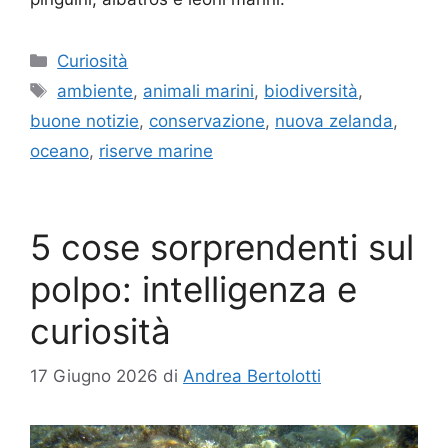
Categorie
Curiosità
Tag
ambiente
,
animali marini
,
biodiversità
,
buone notizie
,
conservazione
,
nuova zelanda
,
oceano
,
riserve marine
5 cose sorprendenti sul
polpo: intelligenza e
curiosità
17 Giugno 2026
di
Andrea Bertolotti