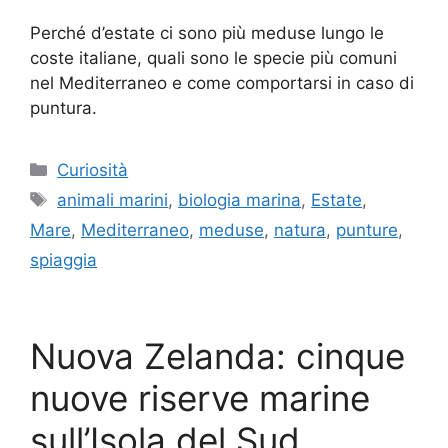
Perché d’estate ci sono più meduse lungo le
coste italiane, quali sono le specie più comuni
nel Mediterraneo e come comportarsi in caso di
puntura.
Categorie
Curiosità
Tag
animali marini
,
biologia marina
,
Estate
,
Mare
,
Mediterraneo
,
meduse
,
natura
,
punture
,
spiaggia
Nuova Zelanda: cinque
nuove riserve marine
sull’Isola del Sud