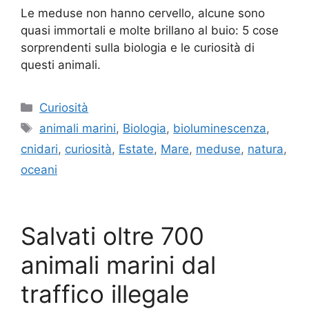
Le meduse non hanno cervello, alcune sono
quasi immortali e molte brillano al buio: 5 cose
sorprendenti sulla biologia e le curiosità di
questi animali.
Categorie
Curiosità
Tag
animali marini
,
Biologia
,
bioluminescenza
,
cnidari
,
curiosità
,
Estate
,
Mare
,
meduse
,
natura
,
oceani
Salvati oltre 700
animali marini dal
traffico illegale