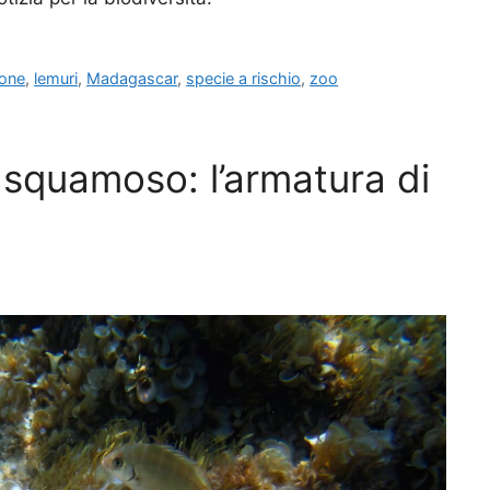
ione
,
lemuri
,
Madagascar
,
specie a rischio
,
zoo
 squamoso: l’armatura di