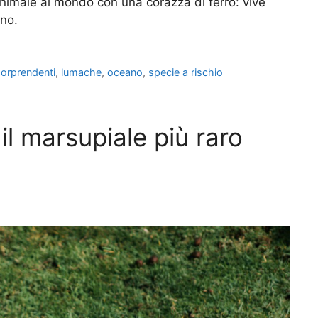
nimale al mondo con una corazza di ferro: vive
ano.
 sorprendenti
,
lumache
,
oceano
,
specie a rischio
 il marsupiale più raro