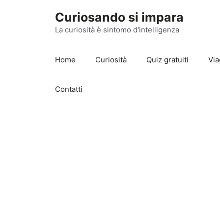
Vai
Curiosando si impara
al
contenuto
La curiosità è sintomo d'intelligenza
Home
Curiosità
Quiz gratuiti
Via
Contatti