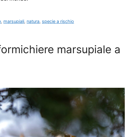
e
,
marsupiali
,
natura
,
specie a rischio
 formichiere marsupiale a