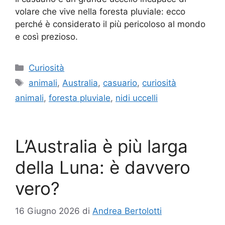
volare che vive nella foresta pluviale: ecco
perché è considerato il più pericoloso al mondo
e così prezioso.
Categorie
Curiosità
Tag
animali
,
Australia
,
casuario
,
curiosità
animali
,
foresta pluviale
,
nidi uccelli
L’Australia è più larga
della Luna: è davvero
vero?
16 Giugno 2026
di
Andrea Bertolotti