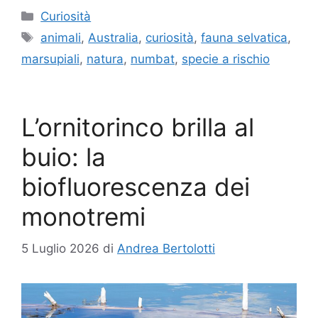
Categorie
Curiosità
Tag
animali
,
Australia
,
curiosità
,
fauna selvatica
,
marsupiali
,
natura
,
numbat
,
specie a rischio
L’ornitorinco brilla al
buio: la
biofluorescenza dei
monotremi
5 Luglio 2026
di
Andrea Bertolotti