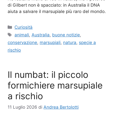
di Gilbert non è spacciato: in Australia il DNA
aiuta a salvare il marsupiale più raro del mondo.
Categorie
Curiosità
Tag
animali
,
Australia
,
buone notizie
,
conservazione
,
marsupiali
,
natura
,
specie a
rischio
Il numbat: il piccolo
formichiere marsupiale
a rischio
11 Luglio 2026
di
Andrea Bertolotti