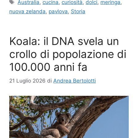
Tag
Australia
,
cucina
,
curiosità
,
dolci
,
meringa
,
nuova zelanda
,
pavlova
,
Storia
Koala: il DNA svela un
crollo di popolazione di
100.000 anni fa
21 Luglio 2026
di
Andrea Bertolotti