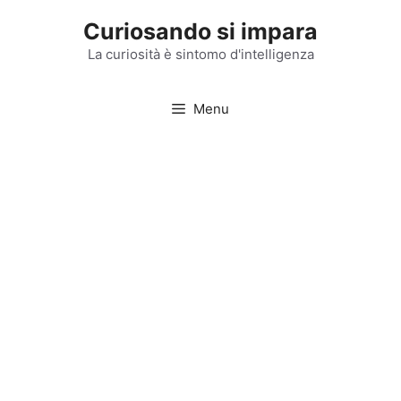
Vai
Curiosando si impara
al
contenuto
La curiosità è sintomo d'intelligenza
Menu