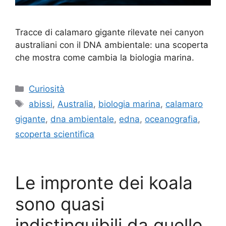
Tracce di calamaro gigante rilevate nei canyon
australiani con il DNA ambientale: una scoperta
che mostra come cambia la biologia marina.
Categorie
Curiosità
Tag
abissi
,
Australia
,
biologia marina
,
calamaro
gigante
,
dna ambientale
,
edna
,
oceanografia
,
scoperta scientifica
Le impronte dei koala
sono quasi
indistinguibili da quelle