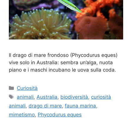
Il drago di mare frondoso (Phycodurus eques)
vive solo in Australia: sembra un’alga, nuota
piano e i maschi incubano le uova sulla coda.
Categorie
Curiosità
Tag
animali
,
Australia
,
biodiversità
,
curiosità
animali
,
drago di mare
,
fauna marina
,
mimetismo
,
Phycodurus eques