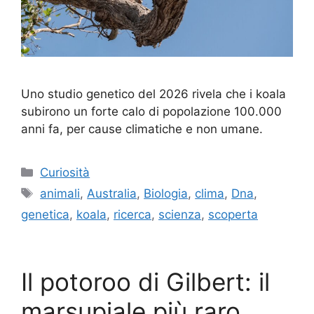
Uno studio genetico del 2026 rivela che i koala
subirono un forte calo di popolazione 100.000
anni fa, per cause climatiche e non umane.
Categorie
Curiosità
Tag
animali
,
Australia
,
Biologia
,
clima
,
Dna
,
genetica
,
koala
,
ricerca
,
scienza
,
scoperta
Il potoroo di Gilbert: il
marsupiale più raro