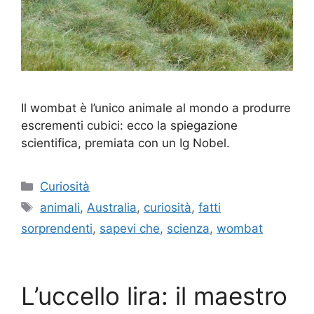
Il wombat è l’unico animale al mondo a produrre
escrementi cubici: ecco la spiegazione
scientifica, premiata con un Ig Nobel.
Categorie
Curiosità
Tag
animali
,
Australia
,
curiosità
,
fatti
sorprendenti
,
sapevi che
,
scienza
,
wombat
L’uccello lira: il maestro