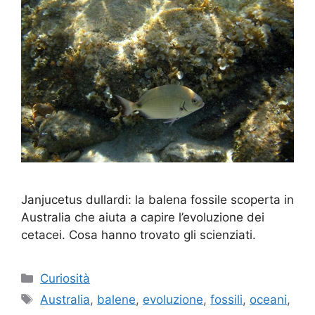
Janjucetus dullardi: la balena fossile scoperta in
Australia che aiuta a capire l’evoluzione dei
cetacei. Cosa hanno trovato gli scienziati.
Categorie
Curiosità
Tag
Australia
,
balene
,
evoluzione
,
fossili
,
oceani
,