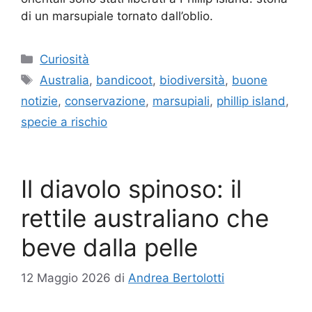
di un marsupiale tornato dall’oblio.
Categorie
Curiosità
Tag
Australia
,
bandicoot
,
biodiversità
,
buone
notizie
,
conservazione
,
marsupiali
,
phillip island
,
specie a rischio
Il diavolo spinoso: il
rettile australiano che
beve dalla pelle
12 Maggio 2026
di
Andrea Bertolotti