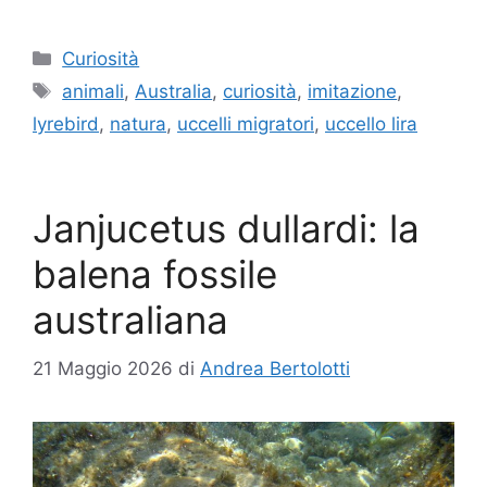
Categorie
Curiosità
Tag
animali
,
Australia
,
curiosità
,
imitazione
,
lyrebird
,
natura
,
uccelli migratori
,
uccello lira
Janjucetus dullardi: la
balena fossile
australiana
21 Maggio 2026
di
Andrea Bertolotti