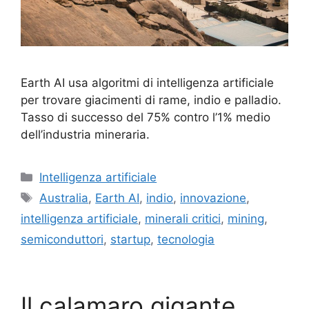
Earth AI usa algoritmi di intelligenza artificiale
per trovare giacimenti di rame, indio e palladio.
Tasso di successo del 75% contro l’1% medio
dell’industria mineraria.
Categorie
Intelligenza artificiale
Tag
Australia
,
Earth AI
,
indio
,
innovazione
,
intelligenza artificiale
,
minerali critici
,
mining
,
semiconduttori
,
startup
,
tecnologia
Il calamaro gigante