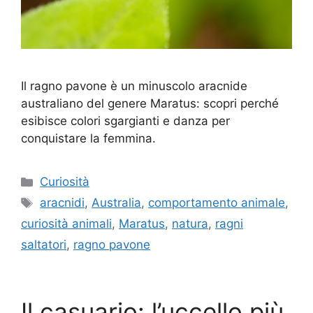
Il ragno pavone è un minuscolo aracnide
australiano del genere Maratus: scopri perché
esibisce colori sgargianti e danza per
conquistare la femmina.
Categorie
Curiosità
Tag
aracnidi
,
Australia
,
comportamento animale
,
curiosità animali
,
Maratus
,
natura
,
ragni
saltatori
,
ragno pavone
Il casuario: l’uccello più