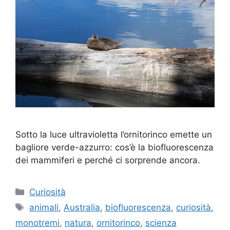
Sotto la luce ultravioletta l’ornitorinco emette un
bagliore verde-azzurro: cos’è la biofluorescenza
dei mammiferi e perché ci sorprende ancora.
Categorie
Curiosità
Tag
animali
,
Australia
,
biofluorescenza
,
curiosità
,
monotremi
,
natura
,
ornitorinco
,
scienza