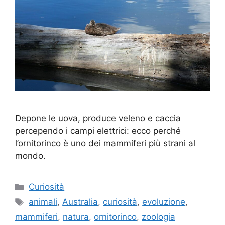
Depone le uova, produce veleno e caccia
percependo i campi elettrici: ecco perché
l’ornitorinco è uno dei mammiferi più strani al
mondo.
Categorie
Curiosità
Tag
animali
,
Australia
,
curiosità
,
evoluzione
,
mammiferi
,
natura
,
ornitorinco
,
zoologia