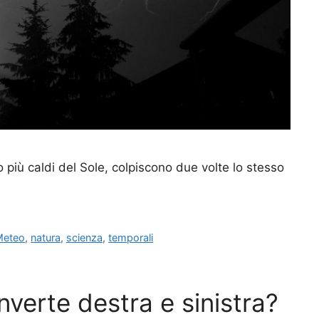
 più caldi del Sole, colpiscono due volte lo stesso
Meteo
,
natura
,
scienza
,
temporali
nverte destra e sinistra?