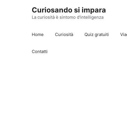
Vai
Curiosando si impara
al
contenuto
La curiosità è sintomo d'intelligenza
Home
Curiosità
Quiz gratuiti
Via
Contatti