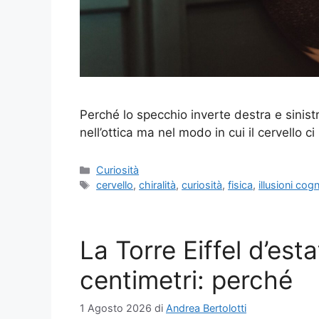
Perché lo specchio inverte destra e sinis
nell’ottica ma nel modo in cui il cervello c
Categorie
Curiosità
Tag
cervello
,
chiralità
,
curiosità
,
fisica
,
illusioni cogn
La Torre Eiffel d’est
centimetri: perché
1 Agosto 2026
di
Andrea Bertolotti