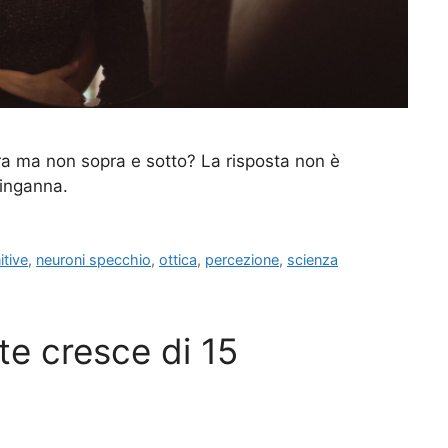
tra ma non sopra e sotto? La risposta non è
i inganna.
itive
,
neuroni specchio
,
ottica
,
percezione
,
scienza
ate cresce di 15