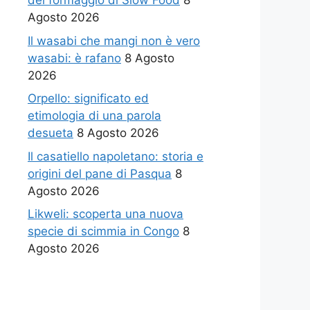
del formaggio di Slow Food
8
Agosto 2026
Il wasabi che mangi non è vero
wasabi: è rafano
8 Agosto
2026
Orpello: significato ed
etimologia di una parola
desueta
8 Agosto 2026
Il casatiello napoletano: storia e
origini del pane di Pasqua
8
Agosto 2026
Likweli: scoperta una nuova
specie di scimmia in Congo
8
Agosto 2026