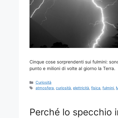
Cinque cose sorprendenti sui fulmini: sono
punto e milioni di volte al giorno la Terra.
Categorie
Curiosità
Tag
atmosfera
,
curiosità
,
elettricità
,
fisica
,
fulmini
,
Perché lo specchio i