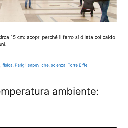
circa 15 cm: scopri perché il ferro si dilata col caldo
ni.
i
,
fisica
,
Parigi
,
sapevi che
,
scienza
,
Torre Eiffel
emperatura ambiente: