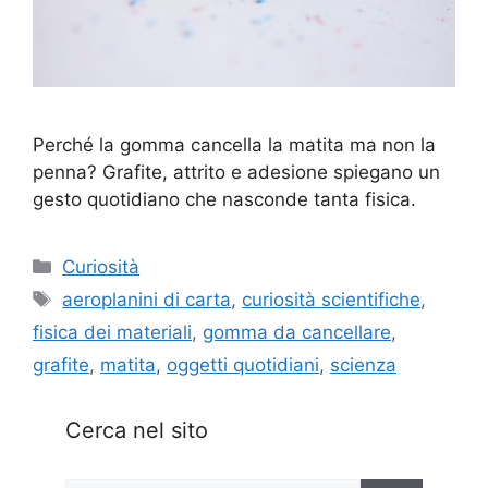
Perché la gomma cancella la matita ma non la
penna? Grafite, attrito e adesione spiegano un
gesto quotidiano che nasconde tanta fisica.
Categorie
Curiosità
Tag
aeroplanini di carta
,
curiosità scientifiche
,
fisica dei materiali
,
gomma da cancellare
,
grafite
,
matita
,
oggetti quotidiani
,
scienza
Cerca nel sito