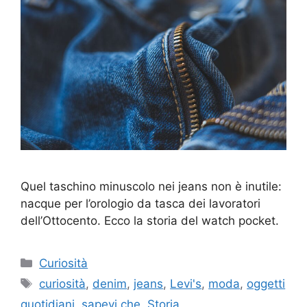
Quel taschino minuscolo nei jeans non è inutile:
nacque per l’orologio da tasca dei lavoratori
dell’Ottocento. Ecco la storia del watch pocket.
Categorie
Curiosità
Tag
curiosità
,
denim
,
jeans
,
Levi's
,
moda
,
oggetti
quotidiani
,
sapevi che
,
Storia