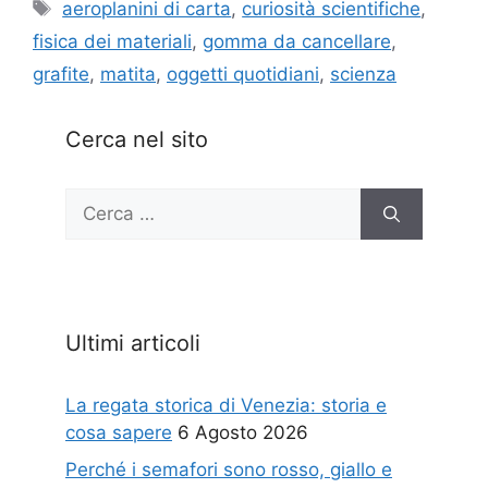
Tag
aeroplanini di carta
,
curiosità scientifiche
,
fisica dei materiali
,
gomma da cancellare
,
grafite
,
matita
,
oggetti quotidiani
,
scienza
Cerca nel sito
Ricerca
per:
Ultimi articoli
La regata storica di Venezia: storia e
cosa sapere
6 Agosto 2026
Perché i semafori sono rosso, giallo e