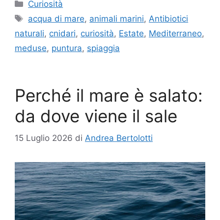
Categorie
Curiosità
Tag
acqua di mare
,
animali marini
,
Antibiotici
naturali
,
cnidari
,
curiosità
,
Estate
,
Mediterraneo
,
meduse
,
puntura
,
spiaggia
Perché il mare è salato:
da dove viene il sale
15 Luglio 2026
di
Andrea Bertolotti