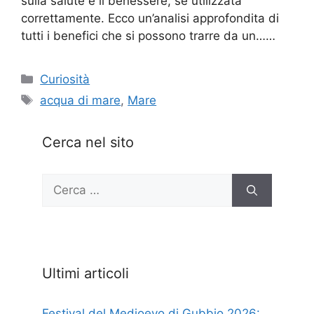
sulla salute e il benessere, se utilizzata
correttamente. Ecco un’analisi approfondita di
tutti i benefici che si possono trarre da un……
Categorie
Curiosità
Tag
acqua di mare
,
Mare
Cerca nel sito
Ricerca
per:
Ultimi articoli
Festival del Medioevo di Gubbio 2026: