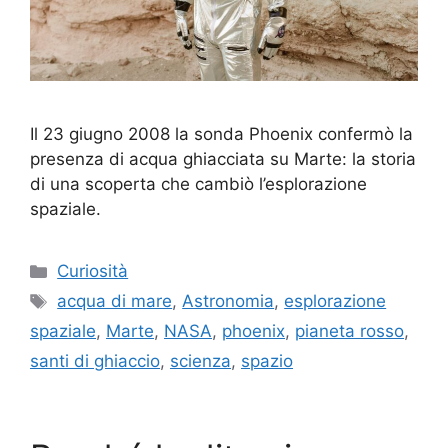
Il 23 giugno 2008 la sonda Phoenix confermò la
presenza di acqua ghiacciata su Marte: la storia
di una scoperta che cambiò l’esplorazione
spaziale.
Categorie
Curiosità
Tag
acqua di mare
,
Astronomia
,
esplorazione
spaziale
,
Marte
,
NASA
,
phoenix
,
pianeta rosso
,
santi di ghiaccio
,
scienza
,
spazio