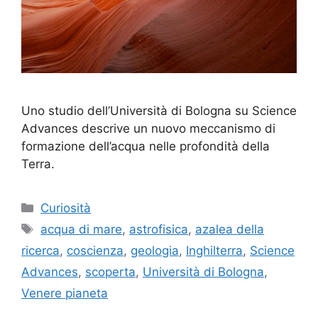
Uno studio dell’Università di Bologna su Science
Advances descrive un nuovo meccanismo di
formazione dell’acqua nelle profondità della
Terra.
Categorie
Curiosità
Tag
acqua di mare
,
astrofisica
,
azalea della
ricerca
,
coscienza
,
geologia
,
Inghilterra
,
Science
Advances
,
scoperta
,
Università di Bologna
,
Venere pianeta