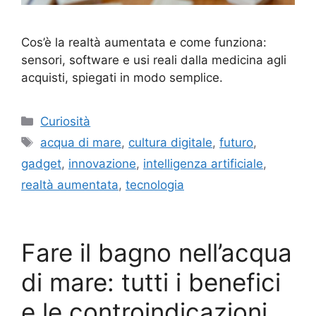
Cos’è la realtà aumentata e come funziona:
sensori, software e usi reali dalla medicina agli
acquisti, spiegati in modo semplice.
Categorie
Curiosità
Tag
acqua di mare
,
cultura digitale
,
futuro
,
gadget
,
innovazione
,
intelligenza artificiale
,
realtà aumentata
,
tecnologia
Fare il bagno nell’acqua
di mare: tutti i benefici
e le controindicazioni