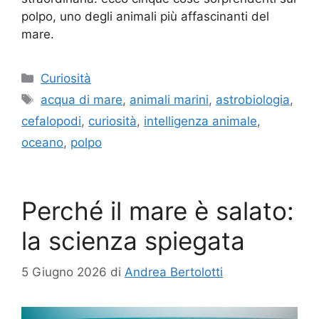
polpo, uno degli animali più affascinanti del
mare.
Categorie
Curiosità
Tag
acqua di mare
,
animali marini
,
astrobiologia
,
cefalopodi
,
curiosità
,
intelligenza animale
,
oceano
,
polpo
Perché il mare è salato:
la scienza spiegata
5 Giugno 2026
di
Andrea Bertolotti