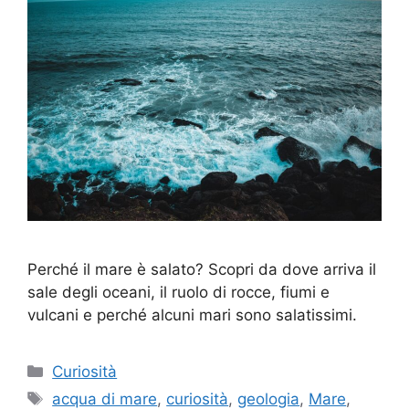
Perché il mare è salato? Scopri da dove arriva il
sale degli oceani, il ruolo di rocce, fiumi e
vulcani e perché alcuni mari sono salatissimi.
Categorie
Curiosità
Tag
acqua di mare
,
curiosità
,
geologia
,
Mare
,