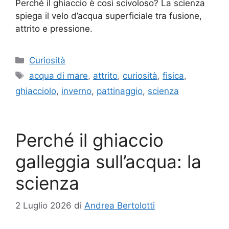
Perché il ghiaccio è così scivoloso? La scienza
spiega il velo d’acqua superficiale tra fusione,
attrito e pressione.
Categorie
Curiosità
Tag
acqua di mare
,
attrito
,
curiosità
,
fisica
,
ghiacciolo
,
inverno
,
pattinaggio
,
scienza
Perché il ghiaccio
galleggia sull’acqua: la
scienza
2 Luglio 2026
di
Andrea Bertolotti