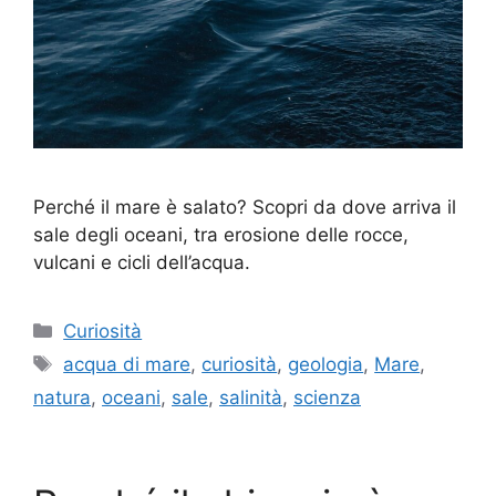
Perché il mare è salato? Scopri da dove arriva il
sale degli oceani, tra erosione delle rocce,
vulcani e cicli dell’acqua.
Categorie
Curiosità
Tag
acqua di mare
,
curiosità
,
geologia
,
Mare
,
natura
,
oceani
,
sale
,
salinità
,
scienza