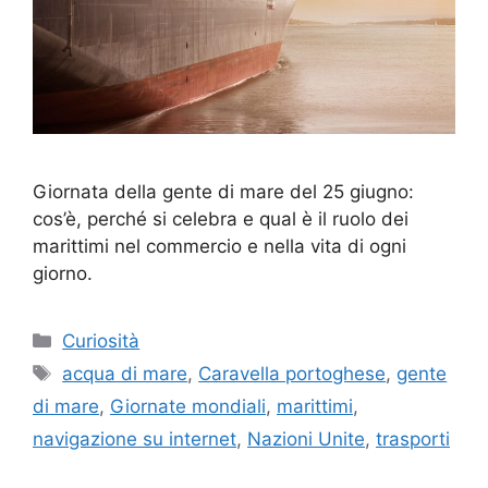
Giornata della gente di mare del 25 giugno:
cos’è, perché si celebra e qual è il ruolo dei
marittimi nel commercio e nella vita di ogni
giorno.
Categorie
Curiosità
Tag
acqua di mare
,
Caravella portoghese
,
gente
di mare
,
Giornate mondiali
,
marittimi
,
navigazione su internet
,
Nazioni Unite
,
trasporti