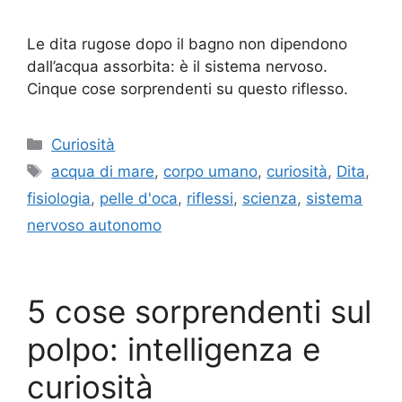
Le dita rugose dopo il bagno non dipendono
dall’acqua assorbita: è il sistema nervoso.
Cinque cose sorprendenti su questo riflesso.
Categorie
Curiosità
Tag
acqua di mare
,
corpo umano
,
curiosità
,
Dita
,
fisiologia
,
pelle d'oca
,
riflessi
,
scienza
,
sistema
nervoso autonomo
5 cose sorprendenti sul
polpo: intelligenza e
curiosità