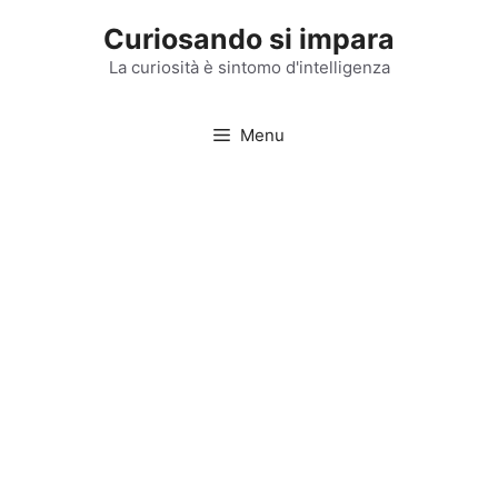
Vai
Curiosando si impara
al
contenuto
La curiosità è sintomo d'intelligenza
Menu