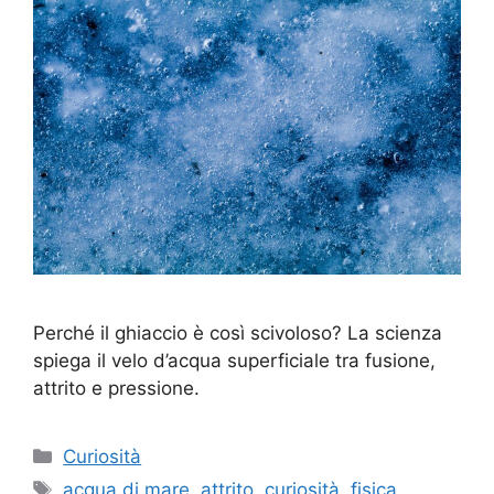
Perché il ghiaccio è così scivoloso? La scienza
spiega il velo d’acqua superficiale tra fusione,
attrito e pressione.
Categorie
Curiosità
Tag
acqua di mare
,
attrito
,
curiosità
,
fisica
,