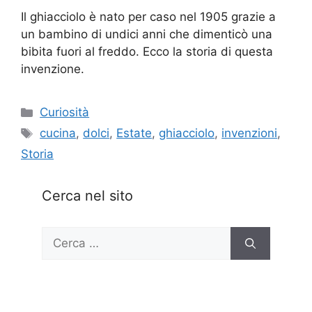
Il ghiacciolo è nato per caso nel 1905 grazie a
un bambino di undici anni che dimenticò una
bibita fuori al freddo. Ecco la storia di questa
invenzione.
Categorie
Curiosità
Tag
cucina
,
dolci
,
Estate
,
ghiacciolo
,
invenzioni
,
Storia
Cerca nel sito
Ricerca
per: