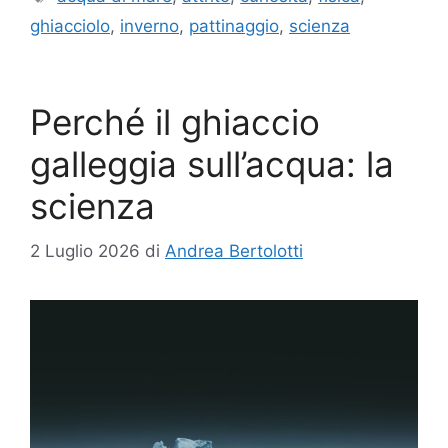
ghiacciolo
,
inverno
,
pattinaggio
,
scienza
Perché il ghiaccio
galleggia sull’acqua: la
scienza
2 Luglio 2026
di
Andrea Bertolotti