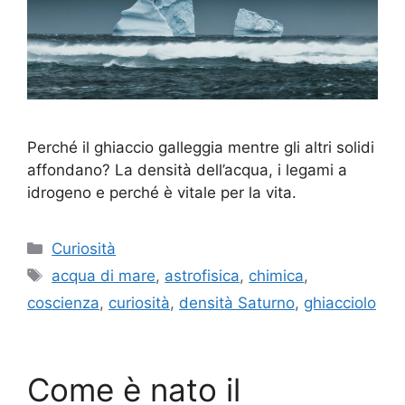
Perché il ghiaccio galleggia mentre gli altri solidi
affondano? La densità dell’acqua, i legami a
idrogeno e perché è vitale per la vita.
Categorie
Curiosità
Tag
acqua di mare
,
astrofisica
,
chimica
,
coscienza
,
curiosità
,
densità Saturno
,
ghiacciolo
Come è nato il