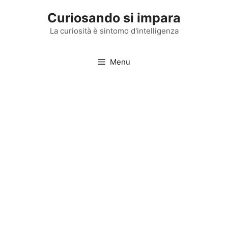
Vai
Curiosando si impara
al
contenuto
La curiosità è sintomo d'intelligenza
Menu