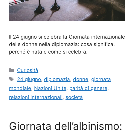
Il 24 giugno si celebra la Giornata internazionale
delle donne nella diplomazia: cosa significa,
perché è nata e come si celebra.
Categorie
Curiosità
Tag
24 giugno
,
diplomazia
,
donne
,
giornata
mondiale
,
Nazioni Unite
,
parità di genere
,
relazioni internazionali
,
società
Giornata dell’albinismo: