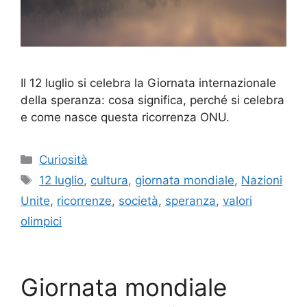
Il 12 luglio si celebra la Giornata internazionale
della speranza: cosa significa, perché si celebra
e come nasce questa ricorrenza ONU.
Categorie
Curiosità
Tag
12 luglio
,
cultura
,
giornata mondiale
,
Nazioni
Unite
,
ricorrenze
,
società
,
speranza
,
valori
olimpici
Giornata mondiale