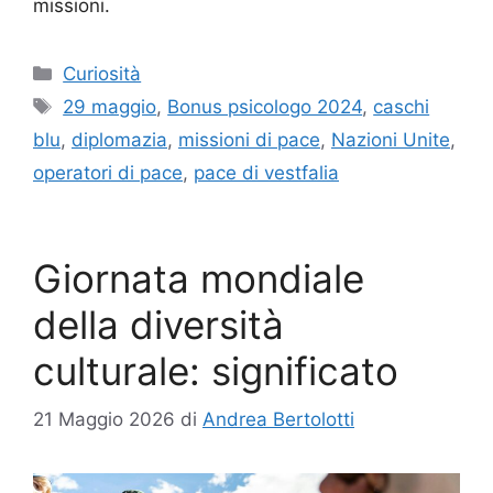
missioni.
Categorie
Curiosità
Tag
29 maggio
,
Bonus psicologo 2024
,
caschi
blu
,
diplomazia
,
missioni di pace
,
Nazioni Unite
,
operatori di pace
,
pace di vestfalia
Giornata mondiale
della diversità
culturale: significato
21 Maggio 2026
di
Andrea Bertolotti