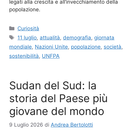
legati alla crescita e all’invecchiamento della
popolazione.
Categorie
Curiosità
Tag
11 luglio
,
attualità
,
demografia
,
giornata
mondiale
,
Nazioni Unite
,
popolazione
,
società
,
sostenibilità
,
UNFPA
Sudan del Sud: la
storia del Paese più
giovane del mondo
9 Luglio 2026
di
Andrea Bertolotti