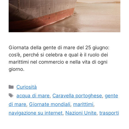
Giornata della gente di mare del 25 giugno:
cos’è, perché si celebra e qual è il ruolo dei
marittimi nel commercio e nella vita di ogni
giorno.
Categorie
Curiosità
Tag
acqua di mare
,
Caravella portoghese
,
gente
di mare
,
Giornate mondiali
,
marittimi
,
navigazione su internet
,
Nazioni Unite
,
trasporti