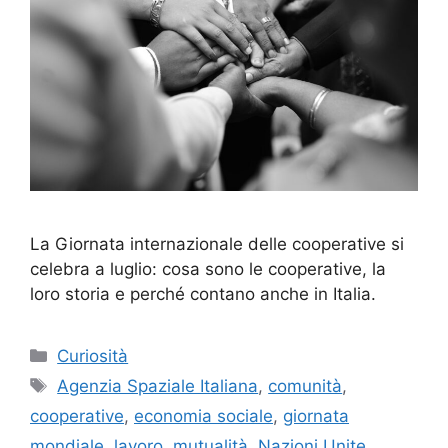
La Giornata internazionale delle cooperative si
celebra a luglio: cosa sono le cooperative, la
loro storia e perché contano anche in Italia.
Categorie
Curiosità
Tag
Agenzia Spaziale Italiana
,
comunità
,
cooperative
,
economia sociale
,
giornata
mondiale
,
lavoro
,
mutualità
,
Nazioni Unite
,