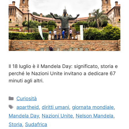
Il 18 luglio è il Mandela Day: significato, storia e
perché le Nazioni Unite invitano a dedicare 67
minuti agli altri.
Categorie
Curiosità
Tag
apartheid
,
diritti umani
,
giornata mondiale
,
Mandela Day
,
Nazioni Unite
,
Nelson Mandela
,
Storia
,
Sudafrica