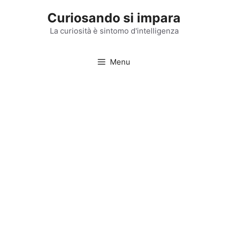
Vai
Curiosando si impara
al
contenuto
La curiosità è sintomo d'intelligenza
Menu