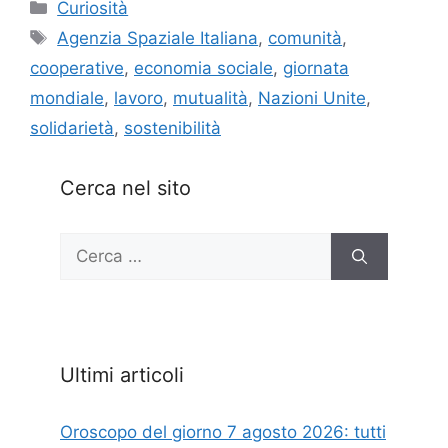
Categorie
Curiosità
Tag
Agenzia Spaziale Italiana
,
comunità
,
cooperative
,
economia sociale
,
giornata
mondiale
,
lavoro
,
mutualità
,
Nazioni Unite
,
solidarietà
,
sostenibilità
Cerca nel sito
Ricerca
per:
Ultimi articoli
Oroscopo del giorno 7 agosto 2026: tutti