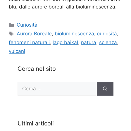
blu, dalle aurore boreali alla bioluminescenza.
Categorie
Curiosità
Tag
Aurora Boreale
,
bioluminescenza
,
curiosità
,
fenomeni naturali
,
lago baikal
,
natura
,
scienza
,
vulcani
Cerca nel sito
Ricerca
per:
Ultimi articoli