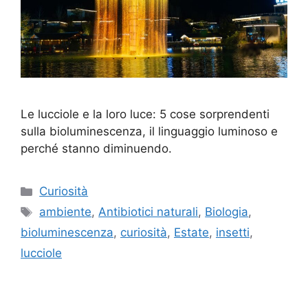
Le lucciole e la loro luce: 5 cose sorprendenti
sulla bioluminescenza, il linguaggio luminoso e
perché stanno diminuendo.
Categorie
Curiosità
Tag
ambiente
,
Antibiotici naturali
,
Biologia
,
bioluminescenza
,
curiosità
,
Estate
,
insetti
,
lucciole