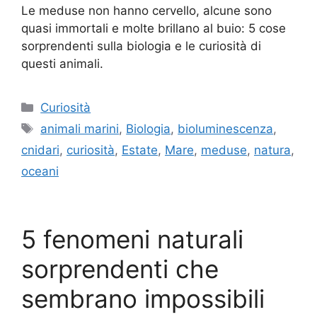
Le meduse non hanno cervello, alcune sono
quasi immortali e molte brillano al buio: 5 cose
sorprendenti sulla biologia e le curiosità di
questi animali.
Categorie
Curiosità
Tag
animali marini
,
Biologia
,
bioluminescenza
,
cnidari
,
curiosità
,
Estate
,
Mare
,
meduse
,
natura
,
oceani
5 fenomeni naturali
sorprendenti che
sembrano impossibili