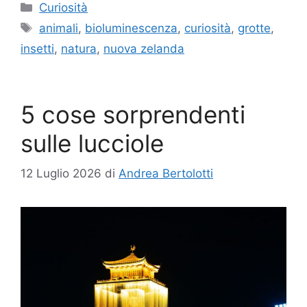
Categorie
Curiosità
Tag
animali
,
bioluminescenza
,
curiosità
,
grotte
,
insetti
,
natura
,
nuova zelanda
5 cose sorprendenti
sulle lucciole
12 Luglio 2026
di
Andrea Bertolotti