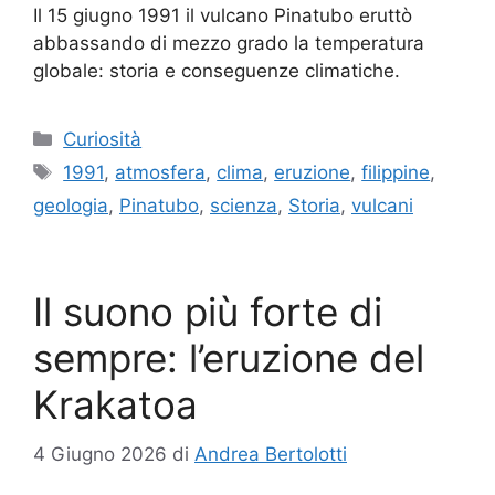
Il 15 giugno 1991 il vulcano Pinatubo eruttò
abbassando di mezzo grado la temperatura
globale: storia e conseguenze climatiche.
Categorie
Curiosità
Tag
1991
,
atmosfera
,
clima
,
eruzione
,
filippine
,
geologia
,
Pinatubo
,
scienza
,
Storia
,
vulcani
Il suono più forte di
sempre: l’eruzione del
Krakatoa
4 Giugno 2026
di
Andrea Bertolotti