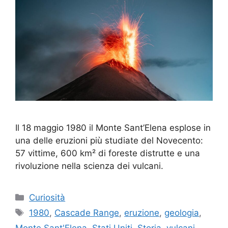
Il 18 maggio 1980 il Monte Sant’Elena esplose in
una delle eruzioni più studiate del Novecento:
57 vittime, 600 km² di foreste distrutte e una
rivoluzione nella scienza dei vulcani.
Categorie
Curiosità
Tag
1980
,
Cascade Range
,
eruzione
,
geologia
,