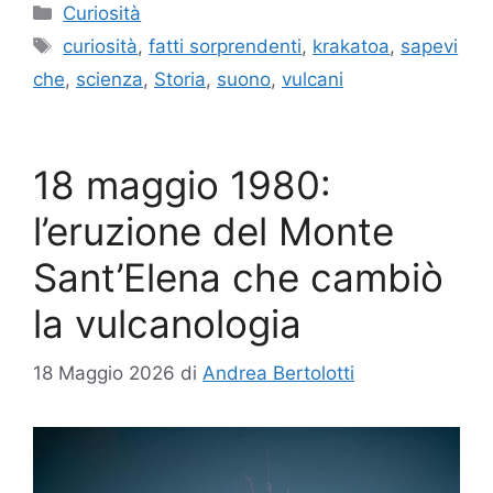
Categorie
Curiosità
Tag
curiosità
,
fatti sorprendenti
,
krakatoa
,
sapevi
che
,
scienza
,
Storia
,
suono
,
vulcani
18 maggio 1980:
l’eruzione del Monte
Sant’Elena che cambiò
la vulcanologia
18 Maggio 2026
di
Andrea Bertolotti