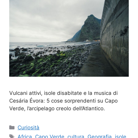
Vulcani attivi, isole disabitate e la musica di
Cesária Évora: 5 cose sorprendenti su Capo
Verde, l’arcipelago creolo dell’Atlantico.
Categorie
Curiosità
Tag
Africa
,
Capo Verde
,
cultura
,
Geografia
,
isole