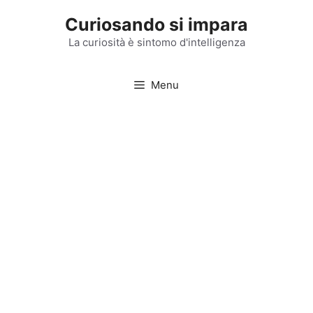
Vai
Curiosando si impara
al
contenuto
La curiosità è sintomo d'intelligenza
Menu