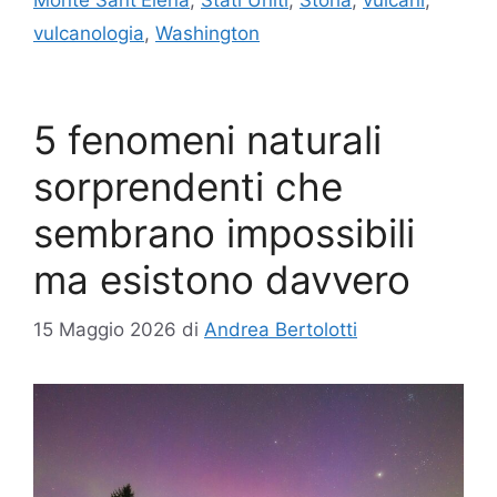
Monte Sant'Elena
,
Stati Uniti
,
Storia
,
vulcani
,
vulcanologia
,
Washington
5 fenomeni naturali
sorprendenti che
sembrano impossibili
ma esistono davvero
15 Maggio 2026
di
Andrea Bertolotti