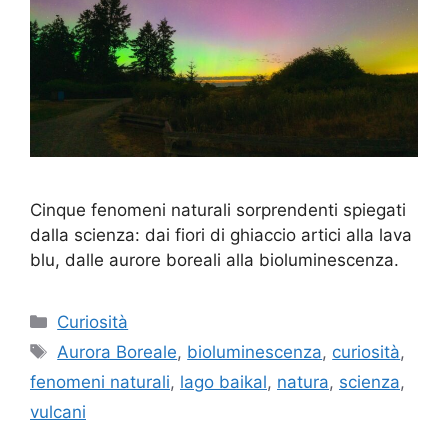
Cinque fenomeni naturali sorprendenti spiegati
dalla scienza: dai fiori di ghiaccio artici alla lava
blu, dalle aurore boreali alla bioluminescenza.
Categorie
Curiosità
Tag
Aurora Boreale
,
bioluminescenza
,
curiosità
,
fenomeni naturali
,
lago baikal
,
natura
,
scienza
,
vulcani