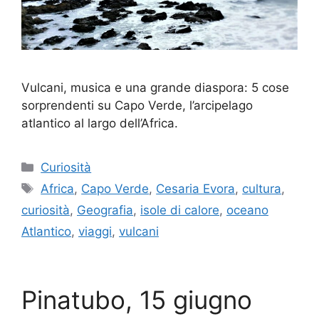
Vulcani, musica e una grande diaspora: 5 cose
sorprendenti su Capo Verde, l’arcipelago
atlantico al largo dell’Africa.
Categorie
Curiosità
Tag
Africa
,
Capo Verde
,
Cesaria Evora
,
cultura
,
curiosità
,
Geografia
,
isole di calore
,
oceano
Atlantico
,
viaggi
,
vulcani
Pinatubo, 15 giugno