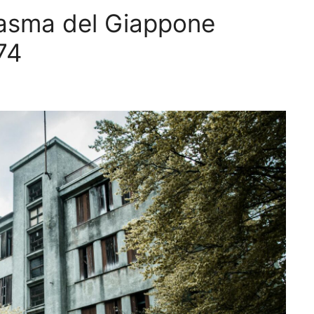
ntasma del Giappone
74