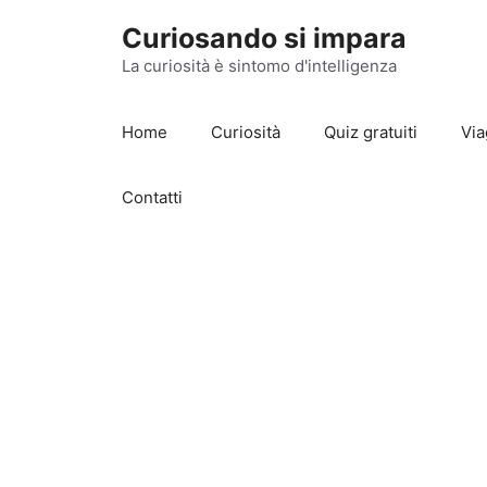
Vai
Curiosando si impara
al
contenuto
La curiosità è sintomo d'intelligenza
Home
Curiosità
Quiz gratuiti
Via
Contatti