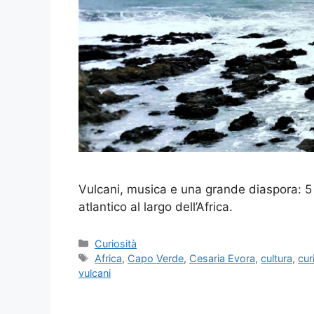
Vulcani, musica e una grande diaspora: 5
atlantico al largo dell’Africa.
Categorie
Curiosità
Tag
Africa
,
Capo Verde
,
Cesaria Evora
,
cultura
,
cur
vulcani