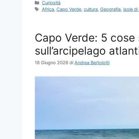
Categorie
Curiosità
Tag
Africa
,
Capo Verde
,
cultura
,
Geografia
,
isole di
Capo Verde: 5 cose 
sull’arcipelago atlan
16 Giugno 2026
di
Andrea Bertolotti