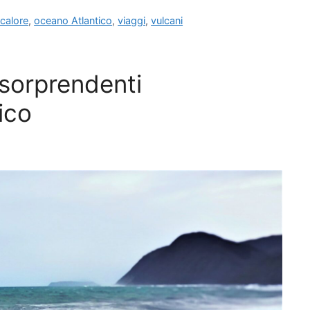
 calore
,
oceano Atlantico
,
viaggi
,
vulcani
sorprendenti
tico