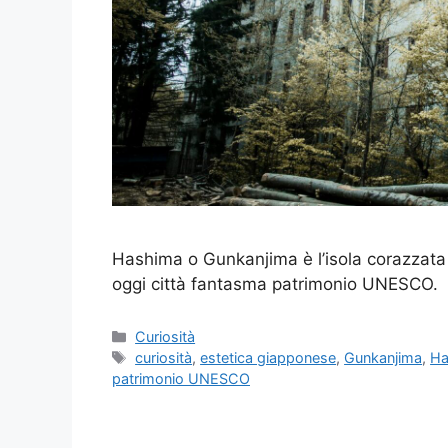
Hashima o Gunkanjima è l’isola corazzat
oggi città fantasma patrimonio UNESCO.
Categorie
Curiosità
Tag
curiosità
,
estetica giapponese
,
Gunkanjima
,
Ha
patrimonio UNESCO