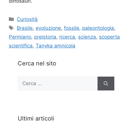
dinosauri.
Categorie
Curiosità
Tag
Brasile
,
evoluzione
,
fossile
,
paleontologia
,
Permiano
,
preistoria
,
ricerca
,
scienza
,
scoperta
scientifica
,
Tanyka amnicola
Cerca nel sito
Ricerca
per:
Ultimi articoli