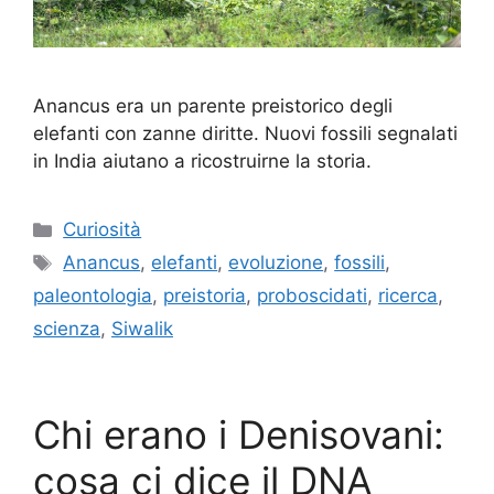
Anancus era un parente preistorico degli
elefanti con zanne diritte. Nuovi fossili segnalati
in India aiutano a ricostruirne la storia.
Categorie
Curiosità
Tag
Anancus
,
elefanti
,
evoluzione
,
fossili
,
paleontologia
,
preistoria
,
proboscidati
,
ricerca
,
scienza
,
Siwalik
Chi erano i Denisovani:
cosa ci dice il DNA