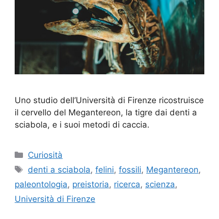
Uno studio dell’Università di Firenze ricostruisce
il cervello del Megantereon, la tigre dai denti a
sciabola, e i suoi metodi di caccia.
Categorie
Curiosità
Tag
denti a sciabola
,
felini
,
fossili
,
Megantereon
,
paleontologia
,
preistoria
,
ricerca
,
scienza
,
Università di Firenze