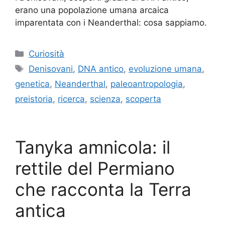
erano una popolazione umana arcaica
imparentata con i Neanderthal: cosa sappiamo.
Categorie
Curiosità
Tag
Denisovani
,
DNA antico
,
evoluzione umana
,
genetica
,
Neanderthal
,
paleoantropologia
,
preistoria
,
ricerca
,
scienza
,
scoperta
Tanyka amnicola: il
rettile del Permiano
che racconta la Terra
antica