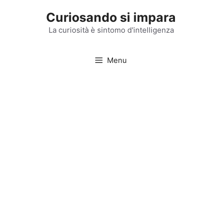
Vai
Curiosando si impara
al
contenuto
La curiosità è sintomo d'intelligenza
Menu