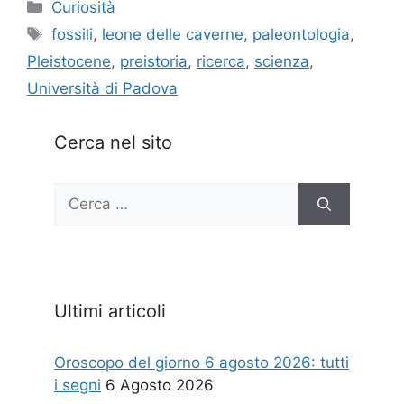
Categorie
Curiosità
Tag
fossili
,
leone delle caverne
,
paleontologia
,
Pleistocene
,
preistoria
,
ricerca
,
scienza
,
Università di Padova
Cerca nel sito
Ricerca
per:
Ultimi articoli
Oroscopo del giorno 6 agosto 2026: tutti
i segni
6 Agosto 2026