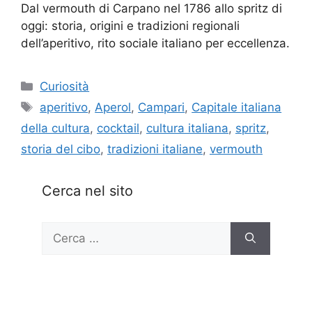
Dal vermouth di Carpano nel 1786 allo spritz di
oggi: storia, origini e tradizioni regionali
dell’aperitivo, rito sociale italiano per eccellenza.
Categorie
Curiosità
Tag
aperitivo
,
Aperol
,
Campari
,
Capitale italiana
della cultura
,
cocktail
,
cultura italiana
,
spritz
,
storia del cibo
,
tradizioni italiane
,
vermouth
Cerca nel sito
Ricerca
per: