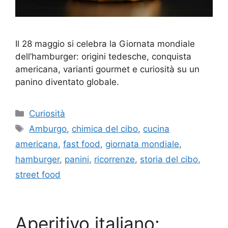
Il 28 maggio si celebra la Giornata mondiale
dell’hamburger: origini tedesche, conquista
americana, varianti gourmet e curiosità su un
panino diventato globale.
Categorie
Curiosità
Tag
Amburgo
,
chimica del cibo
,
cucina
americana
,
fast food
,
giornata mondiale
,
hamburger
,
panini
,
ricorrenze
,
storia del cibo
,
street food
Aperitivo italiano: