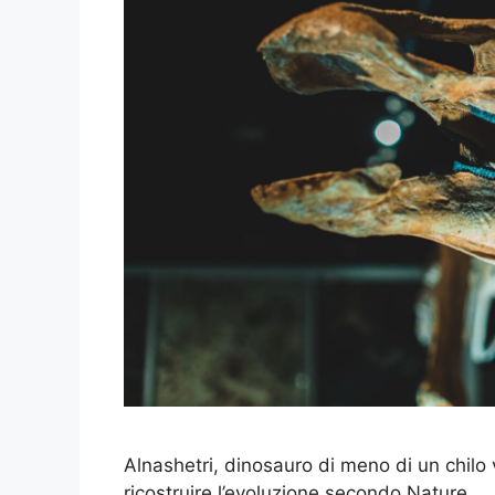
Alnashetri, dinosauro di meno di un chilo v
ricostruire l’evoluzione secondo Nature.