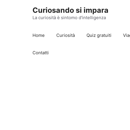
Vai
Curiosando si impara
al
contenuto
La curiosità è sintomo d'intelligenza
Home
Curiosità
Quiz gratuiti
Via
Contatti