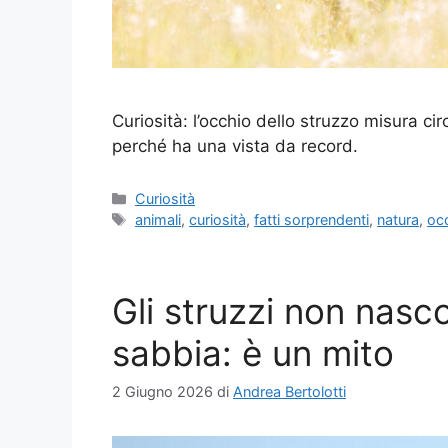
Curiosità: l’occhio dello struzzo misura c
perché ha una vista da record.
Categorie
Curiosità
Tag
animali
,
curiosità
,
fatti sorprendenti
,
natura
,
oc
Gli struzzi non nasc
sabbia: è un mito
2 Giugno 2026
di
Andrea Bertolotti