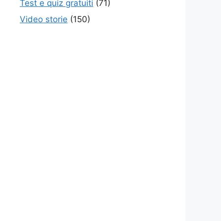
Test e quiz gratuiti
(71)
Video storie
(150)