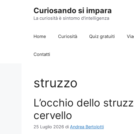
Vai
Curiosando si impara
al
contenuto
La curiosità è sintomo d'intelligenza
Home
Curiosità
Quiz gratuiti
Via
Contatti
struzzo
L’occhio dello struz
cervello
25 Luglio 2026
di
Andrea Bertolotti