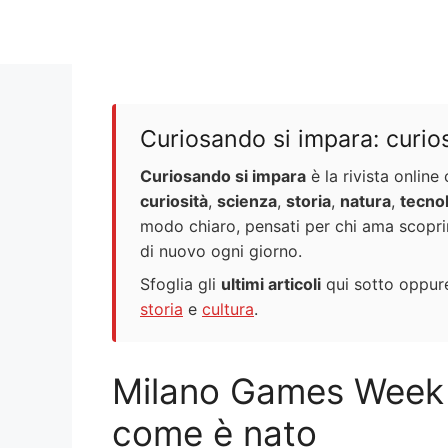
Curiosando si impara: curiosi
Curiosando si impara
è la rivista onlin
curiosità
,
scienza
,
storia
,
natura
,
tecno
modo chiaro, pensati per chi ama scopr
di nuovo ogni giorno.
Sfoglia gli
ultimi articoli
qui sotto oppure
storia
e
cultura
.
Milano Games Week 
come è nato