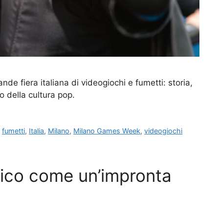
e fiera italiana di videogiochi e fumetti: storia,
o della cultura pop.
,
fumetti
,
Italia
,
Milano
,
Milano Games Week
,
videogiochi
nico come un’impronta