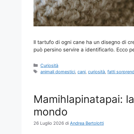
Il tartufo di ogni cane ha un disegno di cre
può persino servire a identificarlo. Ecco p
Categorie
Curiosità
Tag
animali domestici
,
cani
,
curiosità
,
fatti sorpren
Mamihlapinatapai: la
mondo
26 Luglio 2026
di
Andrea Bertolotti