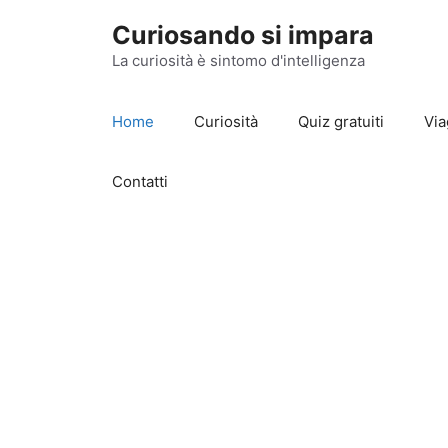
Vai
Curiosando si impara
al
contenuto
La curiosità è sintomo d'intelligenza
Home
Curiosità
Quiz gratuiti
Via
Contatti