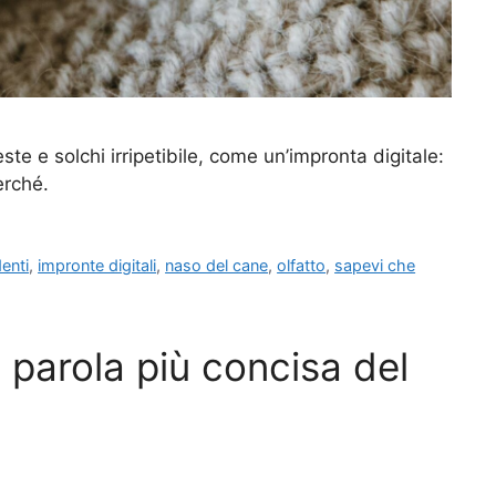
ste e solchi irripetibile, come un’impronta digitale:
erché.
denti
,
impronte digitali
,
naso del cane
,
olfatto
,
sapevi che
 parola più concisa del