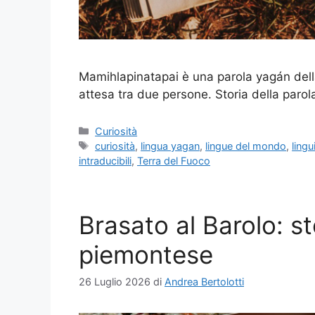
Mamihlapinatapai è una parola yagán della
attesa tra due persone. Storia della paro
Categorie
Curiosità
Tag
curiosità
,
lingua yagan
,
lingue del mondo
,
lingu
intraducibili
,
Terra del Fuoco
Brasato al Barolo: sto
piemontese
26 Luglio 2026
di
Andrea Bertolotti