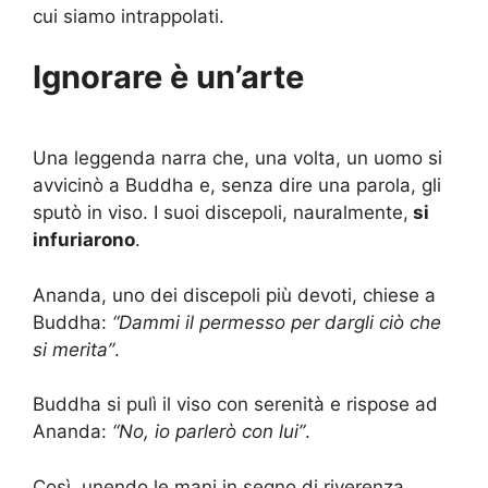
cui siamo intrappolati.
Ignorare è un’arte
Una leggenda narra che, una volta, un uomo si
avvicinò a Buddha e, senza dire una parola, gli
sputò in viso. I suoi discepoli, nauralmente,
si
infuriarono
.
Ananda, uno dei discepoli più devoti, chiese a
Buddha:
“Dammi il permesso per dargli ciò che
si merita”
.
Buddha si pulì il viso con serenità e rispose ad
Ananda:
“No, io parlerò con lui”
.
Così, unendo le mani in segno di riverenza