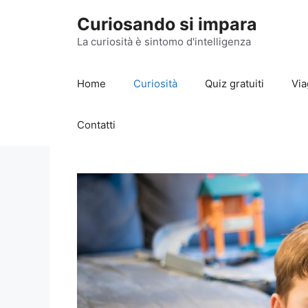
Vai
Curiosando si impara
al
contenuto
La curiosità è sintomo d'intelligenza
Home
Curiosità
Quiz gratuiti
Via
Contatti