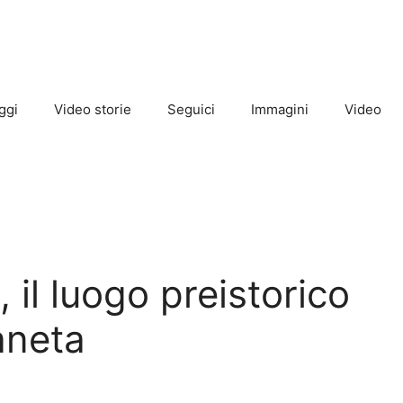
ggi
Video storie
Seguici
Immagini
Video
, il luogo preistorico
aneta