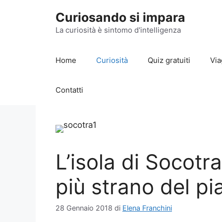
Vai
Curiosando si impara
al
contenuto
La curiosità è sintomo d'intelligenza
Home
Curiosità
Quiz gratuiti
Via
Contatti
L’isola di Socotra
più strano del pi
28 Gennaio 2018
di
Elena Franchini