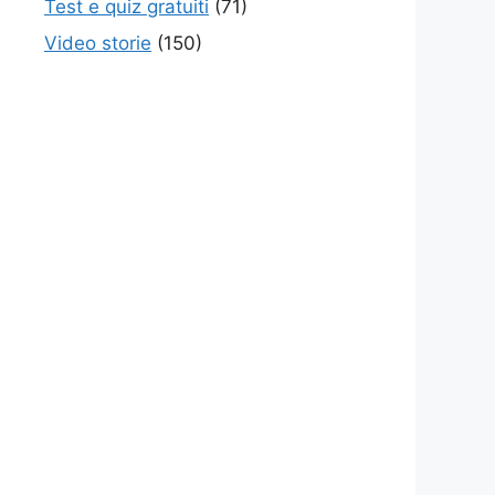
Test e quiz gratuiti
(71)
Video storie
(150)