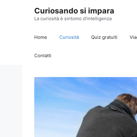
Vai
Curiosando si impara
al
contenuto
La curiosità è sintomo d'intelligenza
Home
Curiosità
Quiz gratuiti
Via
Contatti