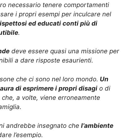
loro necessario tenere comportamenti
usare i propri esempi per inculcare nel
ispettosi ed educati conti più di
tibile
.
nde
deve essere quasi una missione per
bili a dare risposte esaurienti.
rsone che ci sono nel loro mondo.
Un
ra di esprimere i propri disagi
o di
e che, a volte, viene erroneamente
amiglia.
anni andrebbe insegnato che
l’ambiente
are l’esempio.