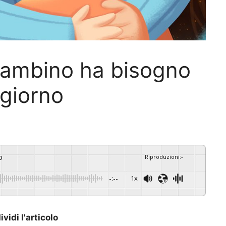
n bambino ha bisogno
 giorno
o
Riproduzioni
:
-
-:--
1x
vidi l'articolo