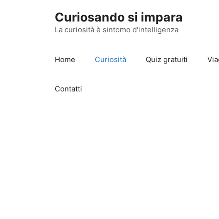
Vai
Curiosando si impara
al
contenuto
La curiosità è sintomo d'intelligenza
Home
Curiosità
Quiz gratuiti
Via
Contatti