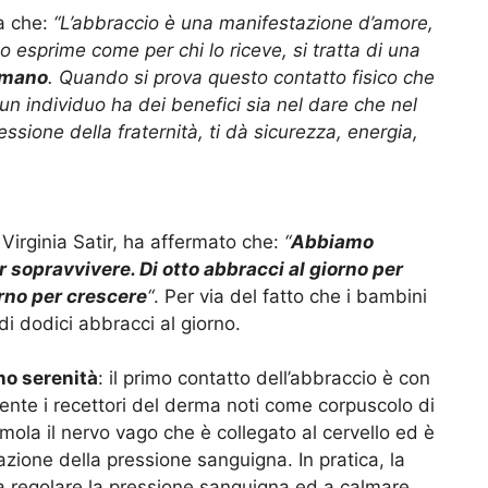
ma che:
“L’abbraccio è una manifestazione d’amore,
lo esprime come per chi lo riceve, si tratta di una
umano
. Quando si prova questo contatto fisico che
 un individuo ha dei benefici sia nel dare che nel
sione della fraternità, ti dà sicurezza, energia,
irginia Satir, ha affermato che:
“
Abbiamo
r sopravvivere. Di otto abbracci al giorno per
orno per crescere
“
. Per via del fatto che i bambini
i dodici abbracci al giorno.
ano serenità
: il primo contatto dell’abbraccio è con
ente i recettori del derma noti come corpuscolo di
imola il nervo vago che è collegato al cervello ed è
lazione della pressione sanguigna. In pratica, la
a regolare la pressione sanguigna ed a calmare