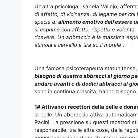
Un’altra psicologa, Isabela Vallejo, affer
di affetto, di vicinanza, di legame per chi 
specie di
alimento emotivo dell’essere 
si esprime con affetto, rispetto e volontà,
ricevere. Un abbraccio è la massima espres
stimola il cervello e tira su il morale”
.
Una famosa psicoterapeuta statunitense, V
bisogno di quattro abbracci al giorno pe
andare avanti e di dodici abbracci al gi
sono in continua crescita, hanno bisogno d
1# Attivano i recettori della pelle e don
la pelle. Un abbraccio attiva automaticam
Pacini. La pressione su questi recettori st
responsabile, tra le altre cose, della rego
leggera pressione di un abbraccio riesce 