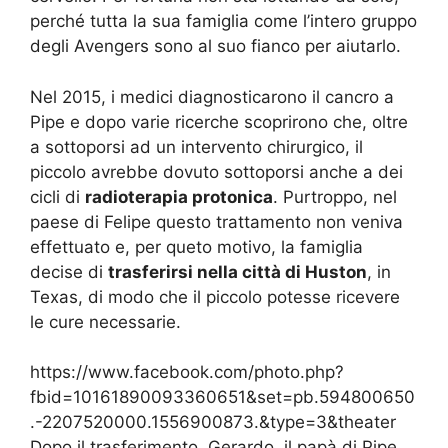
perché tutta la sua famiglia come l’intero gruppo
degli Avengers sono al suo fianco per aiutarlo.
Nel 2015, i medici diagnosticarono il cancro a
Pipe e dopo varie ricerche scoprirono che, oltre
a sottoporsi ad un intervento chirurgico, il
piccolo avrebbe dovuto sottoporsi anche a dei
cicli di
radioterapia protonica
. Purtroppo, nel
paese di Felipe questo trattamento non veniva
effettuato e, per queto motivo, la famiglia
decise di
trasferirsi nella città di Huston
, in
Texas, di modo che il piccolo potesse ricevere
le cure necessarie.
https://www.facebook.com/photo.php?
fbid=10161890093360651&set=pb.594800650
.-2207520000.1556900873.&type=3&theater
Dopo il trasferimento, Gerardo, il papà di Pipe,