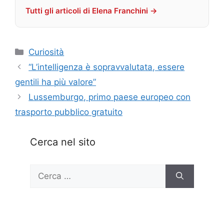
Tutti gli articoli di Elena Franchini →
Categorie
Curiosità
“L’intelligenza è sopravvalutata, essere
gentili ha più valore”
Lussemburgo, primo paese europeo con
trasporto pubblico gratuito
Cerca nel sito
Ricerca
per: