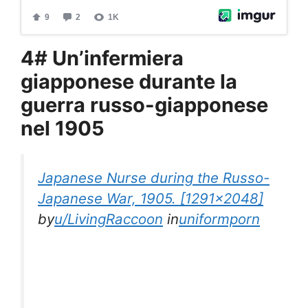
4# Un’infermiera
giapponese durante la
guerra russo-giapponese
nel 1905
Japanese Nurse during the Russo-
Japanese War, 1905. [1291×2048]
by
u/LivingRaccoon
in
uniformporn