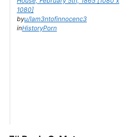
House, February 5th, 1865 [1080 x
1080]
by
u/lam3ntofinnocenc3
in
HistoryPorn