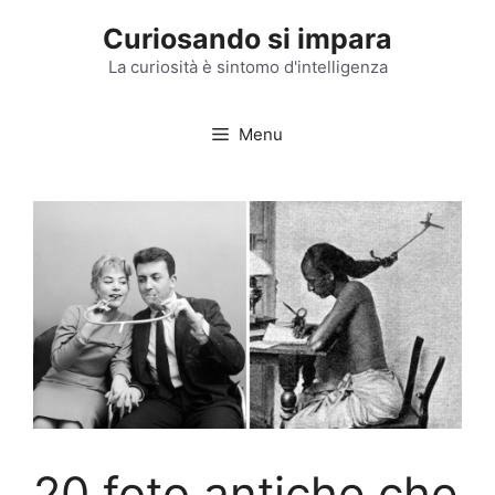
Vai
Curiosando si impara
al
contenuto
La curiosità è sintomo d'intelligenza
Menu
20 foto antiche che