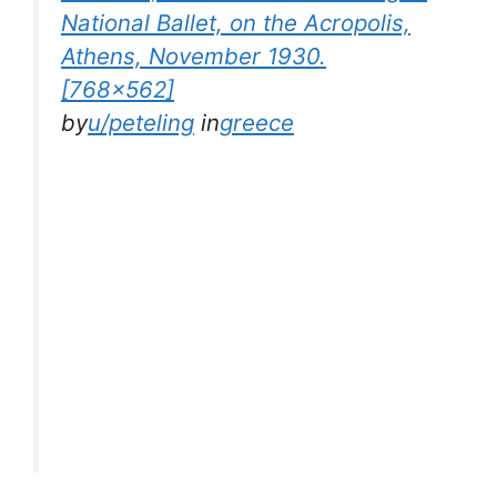
National Ballet, on the Acropolis,
Athens, November 1930.
[768×562]
by
u/peteling
in
greece