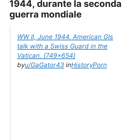
1944, durante la seconda
guerra mondiale
WW II, June 1944. American GIs
talk with a Swiss Guard in the
Vatican. (749×654)
by
u/GaGator43
in
HistoryPorn