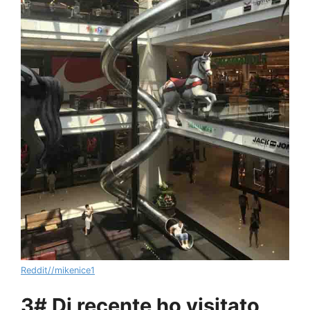
Reddit//mikenice1
3# Di recente ho visitato