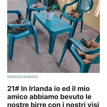
Reddit/MorphaKnight
21# In Irlanda io ed il mio
amico abbiamo bevuto le
nostre birre con i nostri visi