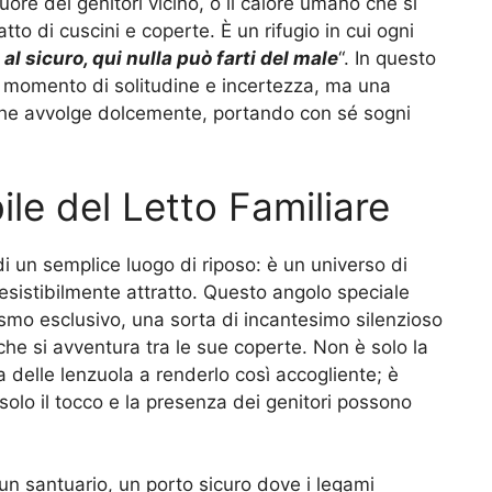
cuore dei genitori vicino, o il calore umano che si
tto di cuscini e coperte. È un rifugio in cui ogni
 al sicuro, qui nulla può farti del male
“. In questo
n momento di solitudine e incertezza, ma una
che avvolge dolcemente, portando con sé sogni
bile del Letto Familiare
 di un semplice luogo di riposo: è un universo di
sistibilmente attratto. Questo angolo speciale
o esclusivo, una sorta di incantesimo silenzioso
he si avventura tra le sue coperte. Non è solo la
delle lenzuola a renderlo così accogliente; è
olo il tocco e la presenza dei genitori possono
 un santuario, un porto sicuro dove i legami