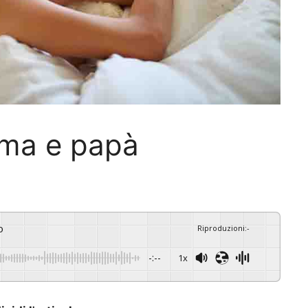
mma e papà
o
Riproduzioni
:
-
-:--
1x