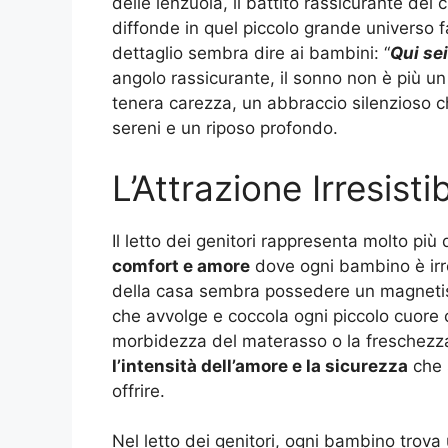
delle lenzuola, il battito rassicurante del 
diffonde in quel piccolo grande universo fa
dettaglio sembra dire ai bambini: “
Qui sei
angolo rassicurante, il sonno non è più u
tenera carezza, un abbraccio silenzioso 
sereni e un riposo profondo.
L’Attrazione Irresisti
Il letto dei genitori rappresenta molto più
comfort e amore
dove ogni bambino è irre
della casa sembra possedere un magnetism
che avvolge e coccola ogni piccolo cuore c
morbidezza del materasso o la freschezza 
l’intensità dell’amore e la sicurezza
che s
offrire.
Nel letto dei genitori, ogni bambino trova