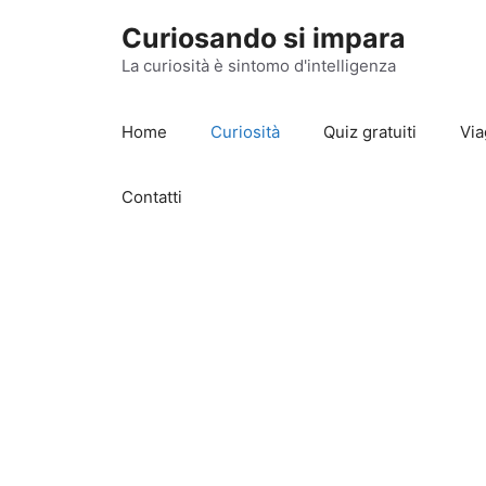
Vai
Curiosando si impara
al
contenuto
La curiosità è sintomo d'intelligenza
Home
Curiosità
Quiz gratuiti
Via
Contatti