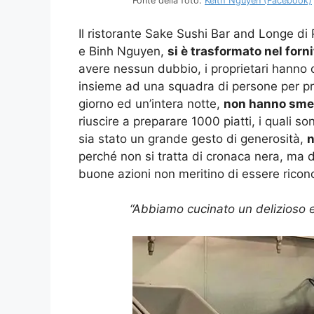
Fonte della foto:
Keith Nguyen (Facebook)
Il ristorante Sake Sushi Bar and Longe d
e Binh Nguyen,
si è trasformato nel forni
avere nessun dubbio, i proprietari hanno o
insieme ad una squadra di persone per prep
giorno ed un’intera notte,
non hanno sme
riuscire a preparare 1000 piatti, i quali so
sia stato un grande gesto di generosità,
n
perché non si tratta di cronaca nera, ma d
buone azioni non meritino di essere ricon
“Abbiamo cucinato un delizioso e 