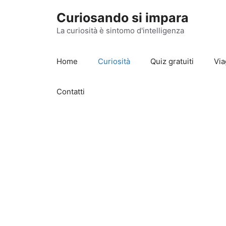
Vai
Curiosando si impara
al
contenuto
La curiosità è sintomo d'intelligenza
Home
Curiosità
Quiz gratuiti
Via
Contatti