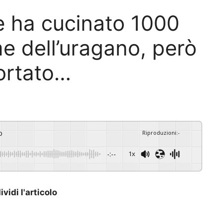
e ha cucinato 1000
ime dell’uragano, però
ortato…
o
Riproduzioni
:
-
-:--
1x
vidi l'articolo