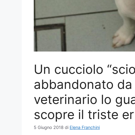
Un cucciolo “sci
abbandonato da 5 
veterinario lo gu
scopre il triste e
5 Giugno 2018
di
Elena Franchini