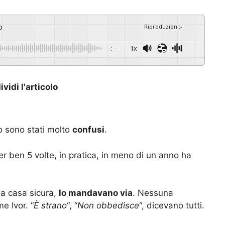
o
Riproduzioni
:
-
-:--
1x
vidi l'articolo
lo sono stati molto
confusi
.
per ben 5 volte, in pratica, in meno di un anno ha
a casa sicura,
lo mandavano via
. Nessuna
e Ivor. “
È strano
“, “
Non obbedisce
“, dicevano tutti.