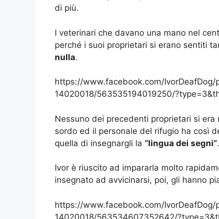
di più.
I veterinari che davano una mano nel centr
perché i suoi proprietari si erano sentiti ta
nulla
.
https://www.facebook.com/IvorDeafDog
14020018/563535194019250/?type=3&th
Nessuno dei precedenti proprietari si era
sordo ed il personale del rifugio ha così 
quella di insegnargli la
“lingua dei segni”
Ivor è riuscito ad impararla molto rapidam
insegnato ad avvicinarsi, poi, gli hanno p
https://www.facebook.com/IvorDeafDog
14020018/563534607352642/?type=3&t