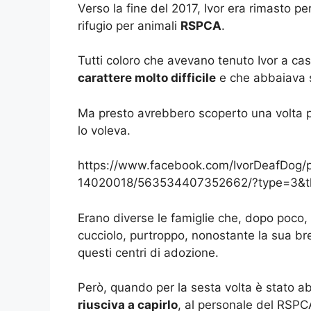
Verso la fine del 2017, Ivor era rimasto pe
rifugio per animali
RSPCA
.
Tutti coloro che avevano tenuto Ivor a ca
carattere molto difficile
e che abbaiava 
Ma presto avrebbero scoperto una volta p
lo voleva.
https://www.facebook.com/IvorDeafDog
14020018/563534407352662/?type=3&t
Erano diverse le famiglie che, dopo poco,
cucciolo, purtroppo, nonostante la sua br
questi centri di adozione.
Però, quando per la sesta volta è stato
riusciva a capirlo
, al personale del RSPC