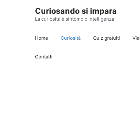
Vai
Curiosando si impara
al
contenuto
La curiosità è sintomo d'intelligenza
Home
Curiosità
Quiz gratuiti
Via
Contatti