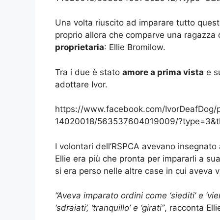
Una volta riuscito ad imparare tutto quest
proprio allora che comparve una ragazza
proprietaria
: Ellie Bromilow.
Tra i due è stato
amore a prima vista
e su
adottare Ivor.
https://www.facebook.com/IvorDeafDog
14020018/563537604019009/?type=3&t
I volontari dell’RSPCA avevano insegnato
Ellie era più che pronta per impararli a sua
si era perso nelle altre case in cui aveva v
“Aveva imparato ordini come ‘siediti’ e ‘vi
‘sdraiati’, ‘tranquillo’ e ‘girati”
, racconta Ell