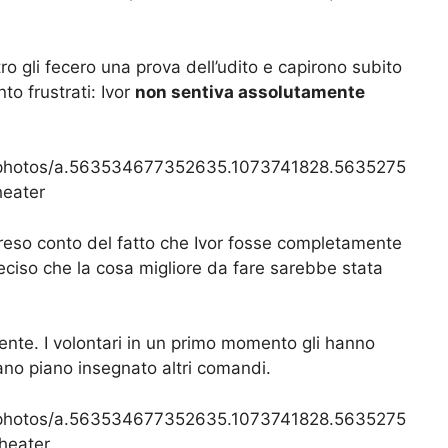
o gli fecero una prova dell’udito e capirono subito
nto frustrati: Ivor
non sentiva assolutamente
/photos/a.563534677352635.1073741828.5635275
eater
 reso conto del fatto che Ivor fosse completamente
deciso che la cosa migliore da fare sarebbe stata
.
ente. I volontari in un primo momento gli hanno
iano piano insegnato altri comandi.
/photos/a.563534677352635.1073741828.5635275
heater