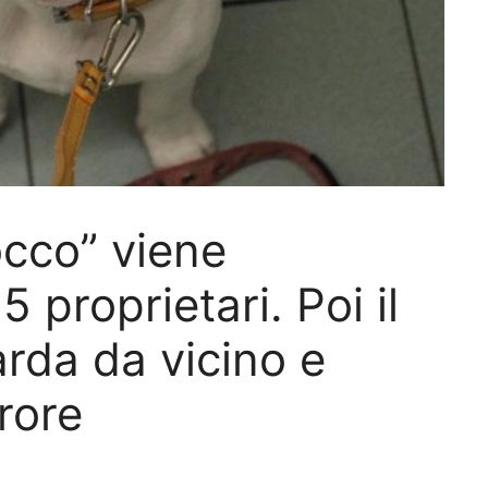
occo” viene
proprietari. Poi il
arda da vicino e
rrore