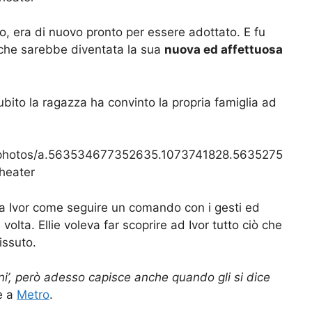
o, era di nuovo pronto per essere adottato. E fu
 che sarebbe diventata la sua
nuova ed affettuosa
bito la ragazza ha convinto la propria famiglia ad
/photos/a.563534677352635.1073741828.5635275
heater
 a Ivor come seguire un comando con i gesti ed
 volta. Ellie voleva far scoprire ad Ivor tutto ciò che
issuto.
eni’, però adesso capisce anche quando gli si dice
ie a
Metro
.