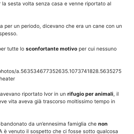
r la sesta volta senza casa e venne riportato al
sa per un periodo, dicevano che era un cane con un
spesso.
er tutte lo
sconfortante motivo
per cui nessuno
/photos/a.563534677352635.1073741828.5635275
heater
 avevano riportato Ivor in un
rifugio per animali
, il
eve vita aveva già trascorso moltissimo tempo in
 abbandonato da un’ennesima famiglia che
non
A è venuto il sospetto che ci fosse sotto qualcosa