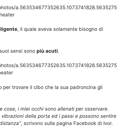
/photos/a.563534677352635.1073741828.5635275
heater
lligente
, il quale aveva solamente bisogno di
i suoi sensi sono
più acuti
.
/photos/a.563534677352635.1073741828.5635275
eater
to per trovare il cibo che la sua padroncina gli
e cose, i miei occhi sono allenati per osservare.
ibrazioni della porta ed i passi e possono sentire
 distanza”
, scrivono sulla pagina Facebook di Ivor.