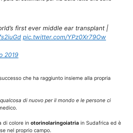
ld’s first ever middle ear transplant |
a7s2iuGd
pic.twitter.com/YPz0Xr79Ow
o 2019
successo che ha raggiunto insieme alla propria
e qualcosa di nuovo per il mondo e le persone ci
 medico.
a di colore in
otorinolaringoiatria
in Sudafrica ed è
ese nel proprio campo.