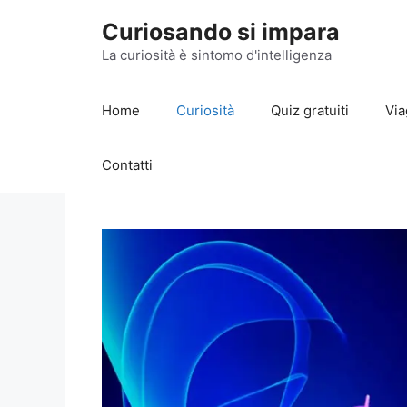
Vai
Curiosando si impara
al
contenuto
La curiosità è sintomo d'intelligenza
Home
Curiosità
Quiz gratuiti
Via
Contatti