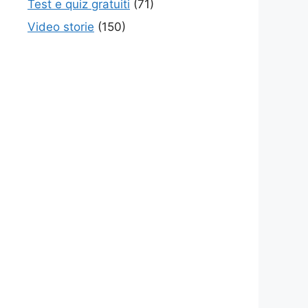
Test e quiz gratuiti
(71)
Video storie
(150)