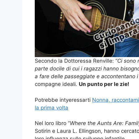
Secondo la Dottoressa Renville: “
Ci sono m
parte docile di cui i ragazzi hanno bisogno
a fare delle passeggiate e accontentano i 
compagne ideali.
Un punto per le zie!
Potrebbe intyeressarti
Nonna, raccontami 
la prima volta
Nel loro libro “
Where the Aunts Are: Famil
Sotirin e Laura L. Ellingson, hanno cercat
loro influenza sullo sviluppo infantile.