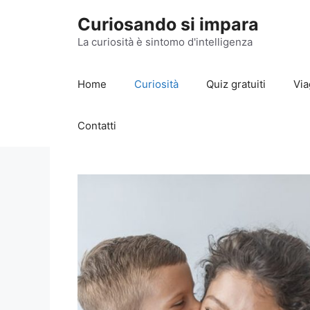
Vai
Curiosando si impara
al
contenuto
La curiosità è sintomo d'intelligenza
Home
Curiosità
Quiz gratuiti
Via
Contatti