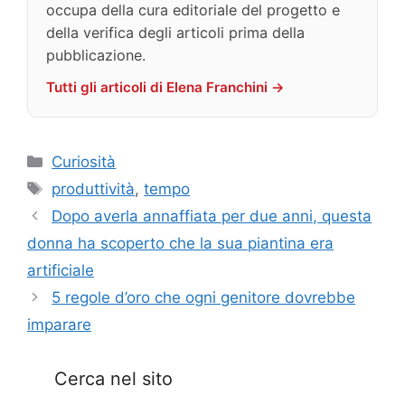
occupa della cura editoriale del progetto e
della verifica degli articoli prima della
pubblicazione.
Tutti gli articoli di Elena Franchini →
Categorie
Curiosità
Tag
produttività
,
tempo
Dopo averla annaffiata per due anni, questa
donna ha scoperto che la sua piantina era
artificiale
5 regole d’oro che ogni genitore dovrebbe
imparare
Cerca nel sito