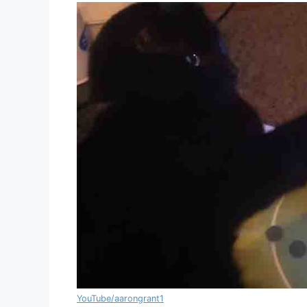
YouTube/aarongrant1