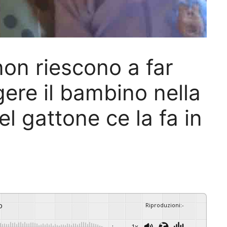
n riescono a far
gere il bambino nella
bel gattone ce la fa in
o
Riproduzioni
:
-
-:--
1x