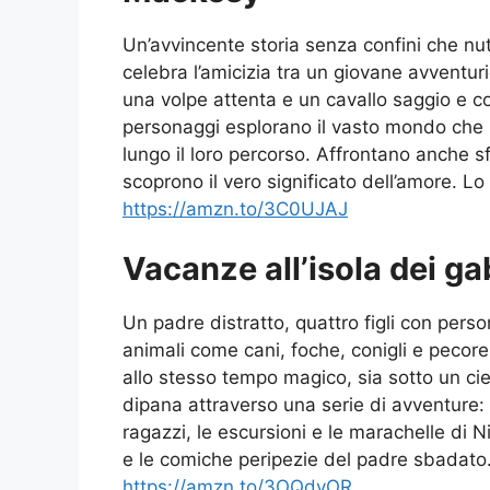
Un’avvincente storia senza confini che nut
celebra l’amicizia tra un giovane avventuri
una volpe attenta e un cavallo saggio e c
personaggi esplorano il vasto mondo che
lungo il loro percorso. Affrontano anche sfi
scoprono il vero significato dell’amore. L
https://amzn.to/3C0UJAJ
Vacanze all’isola dei ga
Un padre distratto, quattro figli con person
animali come cani, foche, conigli e pecor
allo stesso tempo magico, sia sotto un cie
dipana attraverso una serie di avventure: 
ragazzi, le escursioni e le marachelle di Ni
e le comiche peripezie del padre sbadato
https://amzn.to/3OQdyOR