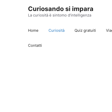
Vai
Curiosando si impara
al
contenuto
La curiosità è sintomo d'intelligenza
Home
Curiosità
Quiz gratuiti
Via
Contatti