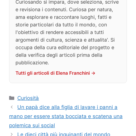
Curiosando si impara, dove seleziona, scrive
e revisiona i contenuti. Curiosa per natura,
ama esplorare e raccontare luoghi, fatti e
storie particolari da tutto il mondo, con
l'obiettivo di rendere accessibili a tutti
argomenti di cultura, scienza e attualita'. Si
occupa della cura editoriale del progetto e
della verifica degli articoli prima della
pubblicazione.
Tutti gli articoli di Elena Franchini →
Categorie
Curiosità
Un papà dice alla figlia di lavare i panni a
mano per essere stata bocciata e scatena una
polemica sui social
Le dieci città più inquinanti del mondo