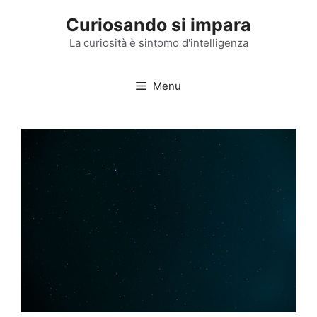
Vai
Curiosando si impara
al
contenuto
La curiosità è sintomo d'intelligenza
Menu