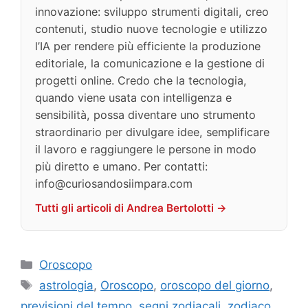
innovazione: sviluppo strumenti digitali, creo
contenuti, studio nuove tecnologie e utilizzo
l’IA per rendere più efficiente la produzione
editoriale, la comunicazione e la gestione di
progetti online. Credo che la tecnologia,
quando viene usata con intelligenza e
sensibilità, possa diventare uno strumento
straordinario per divulgare idee, semplificare
il lavoro e raggiungere le persone in modo
più diretto e umano. Per contatti:
info@curiosandosiimpara.com
Tutti gli articoli di Andrea Bertolotti →
Categorie
Oroscopo
Tag
astrologia
,
Oroscopo
,
oroscopo del giorno
,
previsioni del tempo
,
segni zodiacali
,
zodiaco