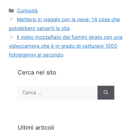
Categorie
Curiosità
Mettersi in viaggio con la neve: 14 cose che
potrebbero salvarti la vita
Il video mozzafiato dei fulmini girato con una
videocamera che è in grado di catturare 1000
fotogrammi al secondo
Cerca nel sito
Ricerca
per:
Ultimi articoli