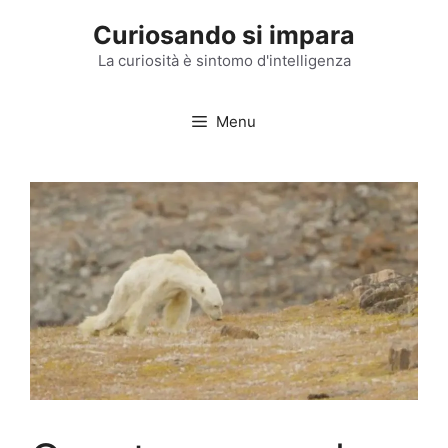
Vai
Curiosando si impara
al
contenuto
La curiosità è sintomo d'intelligenza
Menu