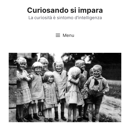
Vai
Curiosando si impara
al
contenuto
La curiosità è sintomo d'intelligenza
Menu