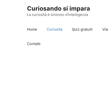
Vai
Curiosando si impara
al
contenuto
La curiosità è sintomo d'intelligenza
Home
Curiosità
Quiz gratuiti
Via
Contatti