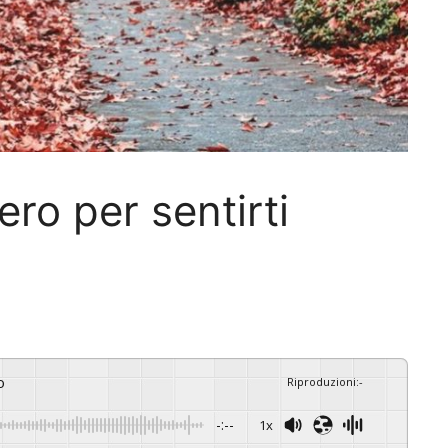
ro per sentirti
o
Riproduzioni
:
-
-:--
1x