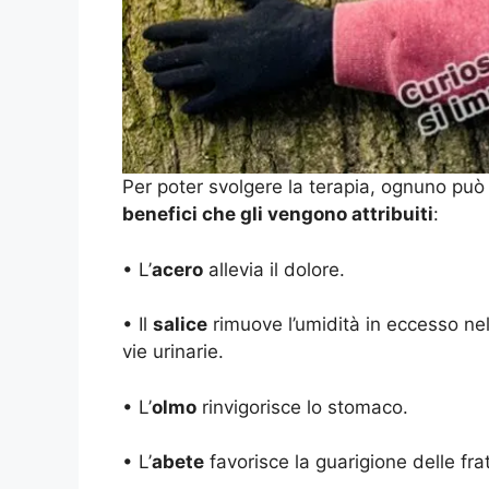
Per poter svolgere la terapia, ognuno può 
benefici che gli vengono attribuiti
:
• L’
acero
allevia il dolore.
• Il
salice
rimuove l’umidità in eccesso nel
vie urinarie.
• L’
olmo
rinvigorisce lo stomaco.
• L’
abete
favorisce la guarigione delle frat