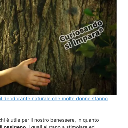
, il deodorante naturale che molte donne stanno
chi è utile per il nostro benessere, in quanto
di ossigeno
, i quali aiutano a stimolare ed