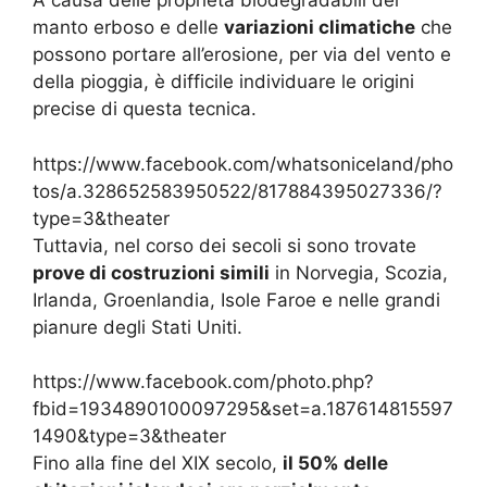
A causa delle proprietà biodegradabili del
manto erboso e delle
variazioni climatiche
che
possono portare all’erosione, per via del vento e
della pioggia, è difficile individuare le origini
precise di questa tecnica.
https://www.facebook.com/whatsoniceland/pho
tos/a.328652583950522/817884395027336/?
type=3&theater
Tuttavia, nel corso dei secoli si sono trovate
prove di costruzioni simili
in Norvegia, Scozia,
Irlanda, Groenlandia, Isole Faroe e nelle grandi
pianure degli Stati Uniti.
https://www.facebook.com/photo.php?
fbid=1934890100097295&set=a.187614815597
1490&type=3&theater
Fino alla fine del XIX secolo,
il 50% delle