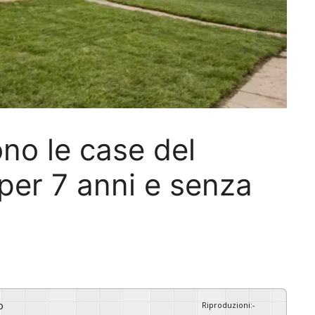
no le case del
 per 7 anni e senza
o
Riproduzioni
:
-