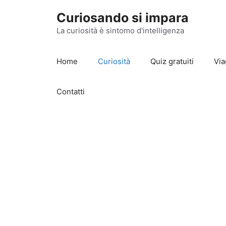
Vai
Curiosando si impara
al
contenuto
La curiosità è sintomo d'intelligenza
Home
Curiosità
Quiz gratuiti
Via
Contatti