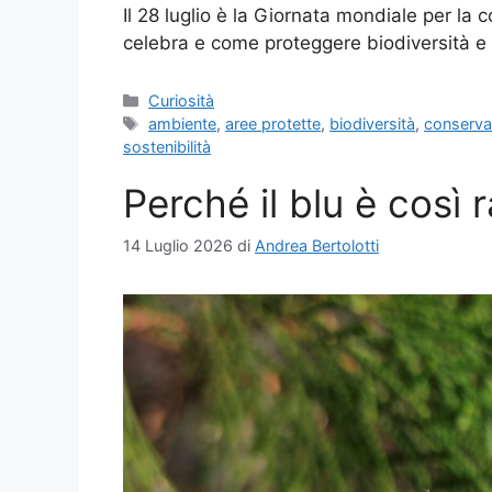
Il 28 luglio è la Giornata mondiale per la 
celebra e come proteggere biodiversità e
Categorie
Curiosità
Tag
ambiente
,
aree protette
,
biodiversità
,
conserva
sostenibilità
Perché il blu è così 
14 Luglio 2026
di
Andrea Bertolotti