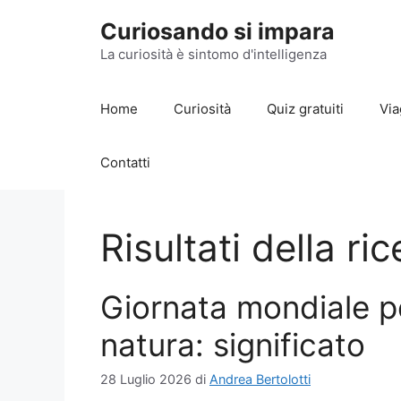
Vai
Curiosando si impara
al
contenuto
La curiosità è sintomo d'intelligenza
Home
Curiosità
Quiz gratuiti
Via
Contatti
Risultati della ri
Giornata mondiale p
natura: significato
28 Luglio 2026
di
Andrea Bertolotti