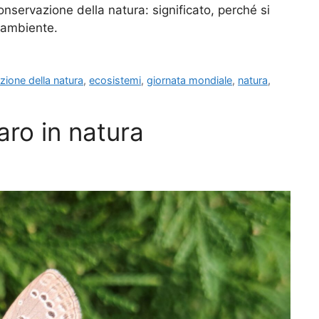
conservazione della natura: significato, perché si
 ambiente.
zione della natura
,
ecosistemi
,
giornata mondiale
,
natura
,
raro in natura