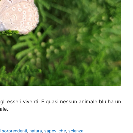
a gli esseri viventi. E quasi nessun animale blu ha un
ale.
ti sorprendenti
,
natura
,
sapevi che
,
scienza