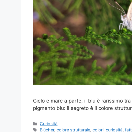
Cielo e mare a parte, il blu è rarissimo tr
pigmento blu: il segreto è il colore struttur
Categorie
Curiosità
Tag
Blücher
,
colore strutturale
,
colori
,
curiosità
,
fat