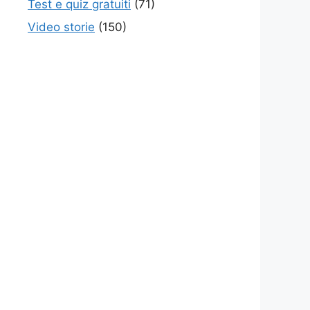
Test e quiz gratuiti
(71)
Video storie
(150)