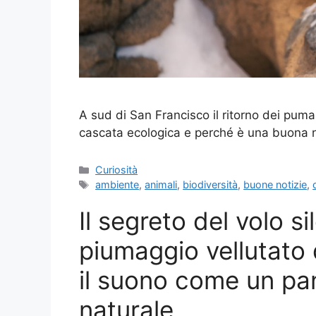
A sud di San Francisco il ritorno dei puma 
cascata ecologica e perché è una buona n
Categorie
Curiosità
Tag
ambiente
,
animali
,
biodiversità
,
buone notizie
,
Il segreto del volo s
piumaggio vellutato
il suono come un pa
naturale