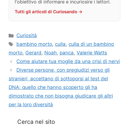
l'obiettivo di informare e incuriosire i lettori.
Tutti gli articoli di Curiosando →
Categorie
Curiosità
Tag
bambino morto
,
culla
,
culla di un bambino
morto
,
Gerard
,
Noah
,
panca
,
Valerie Watts
Come aiutare tua moglie da una crisi di nervi
Diverse persone, con pregiudizi verso gli
stranieri, accettano di sottoporsi al test del
DNA: quello che hanno scoperto gli ha
dimostrato che non bisogna giudicare gli altri
per la loro diversità
Cerca nel sito