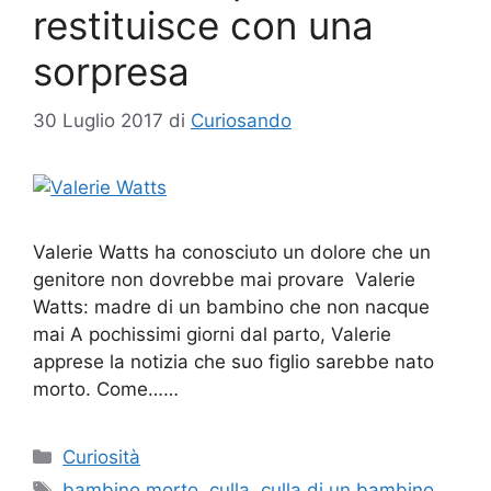
restituisce con una
sorpresa
30 Luglio 2017
di
Curiosando
Valerie Watts ha conosciuto un dolore che un
genitore non dovrebbe mai provare Valerie
Watts: madre di un bambino che non nacque
mai A pochissimi giorni dal parto, Valerie
apprese la notizia che suo figlio sarebbe nato
morto. Come……
Categorie
Curiosità
Tag
bambino morto
,
culla
,
culla di un bambino