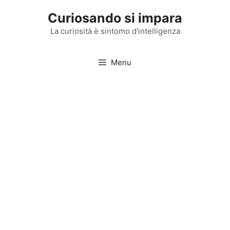
Vai
Curiosando si impara
al
contenuto
La curiosità è sintomo d'intelligenza
Menu