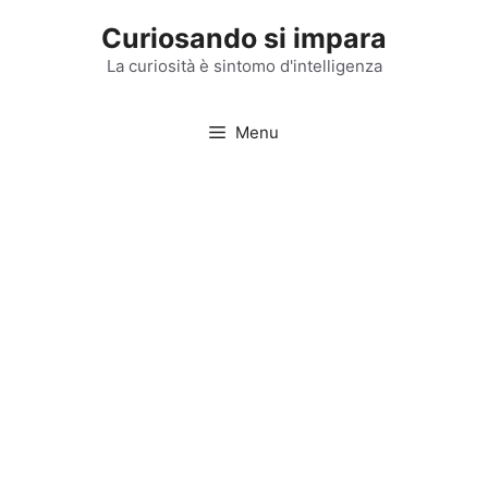
Vai
Curiosando si impara
al
contenuto
La curiosità è sintomo d'intelligenza
Menu