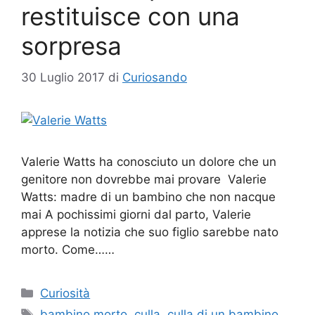
restituisce con una
sorpresa
30 Luglio 2017
di
Curiosando
Valerie Watts ha conosciuto un dolore che un
genitore non dovrebbe mai provare Valerie
Watts: madre di un bambino che non nacque
mai A pochissimi giorni dal parto, Valerie
apprese la notizia che suo figlio sarebbe nato
morto. Come……
Categorie
Curiosità
Tag
bambino morto
,
culla
,
culla di un bambino